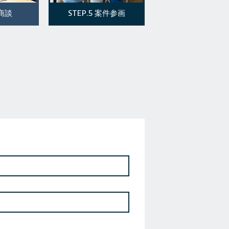
STEP.5
商談
案件参画