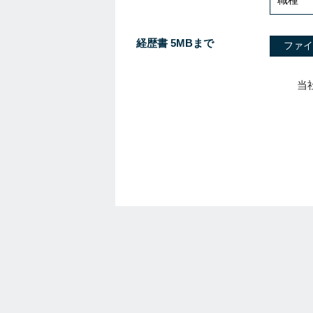
経歴書 5MBまで
ファイ
当
I
f
y
o
u
a
r
e
a
h
u
m