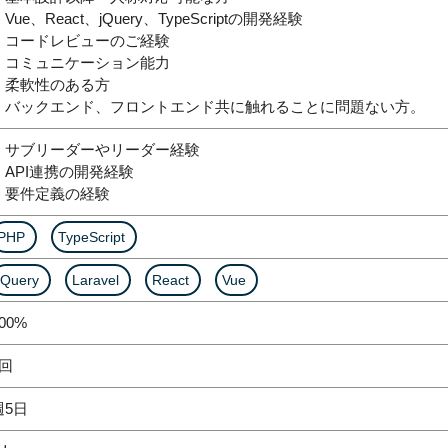
Vue、React、jQuery、TypeScriptの開発経験
・コードレビューのご経験
・コミュニケーション能力
・柔軟性のある方
・バックエンド、フロントエンド共に触れることに問題ない方。
・サブリーダーやリーダー経験
・API連携の開発経験
・要件定義の経験
PHP
TypeScript
jQuery
Laravel
React
Vue
00%
1回
週5日