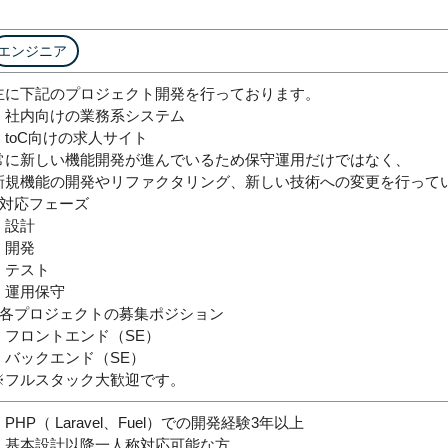
エンジニア
主に下記のプロジェクト開発を行っております。
・社内向けの業務系システム
・toC向けの求人サイト
常に新しい機能開発が進んでいるため保守運用だけではなく、
新規機能の開発やリファクタリング、新しい技術への変更を行って
■対応フェーズ
・設計
・開発
・テスト
・運用保守
■各プロジェクトの募集ポジション
・フロントエンド（SE）
・バックエンド（SE）
※フルスタック大歓迎です。
・PHP（ Laravel、Fuel）での開発経験3年以上
・基本設計以降一人称対応可能な方