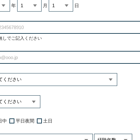
年
月
日
無しでご記入ください
日中
平日夜間
土日