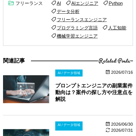
フリーランス
AI
AIエンジニア
Python
データ分析
フリーランスエンジニア
プログラミング言語
人工知能
機械学習エンジニア
Related Posts
関連記事
2026/07/16
AI / データ領域
プロンプトエンジニアの副業案件
動向は？案件の探し方や注意点を
解説
2026/06/30
AI / データ領域
2026/07/31