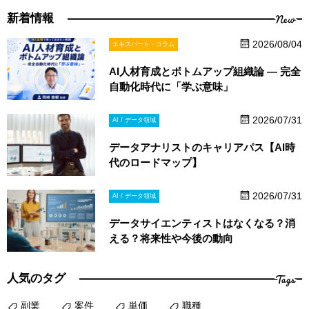
New
新着情報
2026/08/04
エキスパート・コラム
AI人材育成とボトムアップ組織論 ― 完全
自動化時代に「学ぶ意味」
2026/07/31
AI / データ領域
データアナリストのキャリアパス【AI時
代のロードマップ】
2026/07/31
AI / データ領域
データサイエンティストはなくなる？消
える？将来性や今後の動向
Tags
人気のタグ
副業
案件
単価
職種