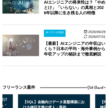
AIエンジニアの将来性は？「やめ
とけ」「いらない」の真相と202
6年以降に生き残る人の特徴
2026/06/29
AI / データ領域
2026/07/31
【最新】AIエンジニアの年収はい
くら？日本の平均・海外事例から
年収アップの秘訣まで徹底解説
Job Board
フリーランス案件
向け
【SQL】金融向けデータ基盤構築にお
【P
人・
ける検証支援の求人・案件
検証