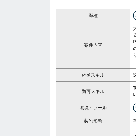
職種
案件内容
必須スキル
尚可スキル
I
環境・ツール
契約形態