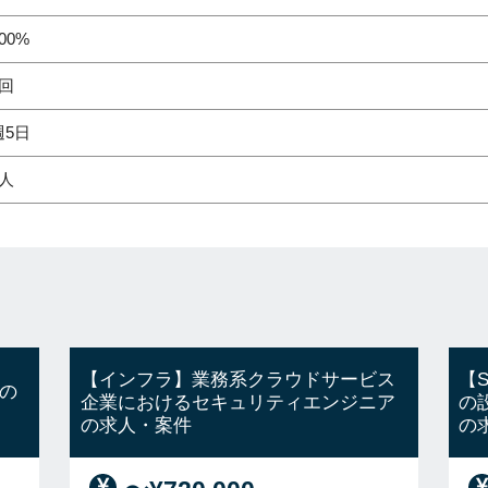
00%
2回
週5日
1人
【インフラ】業務系クラウドサービス
【
の
企業におけるセキュリティエンジニア
の
の求人・案件
の