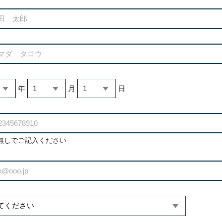
年
月
日
無しでご記入ください