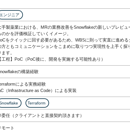
エンジニア
大手製薬業における、MRの業務改善をSnowflakeの新しいプレ
るのかを評価検証していくイメージ。
PoCをクイックに回す必要があるため、WBSに則って実直に進め
の方ともコミュニケーションをこまめに取りつつ実現性を上手く探
ります。
【工程】PoC（PoC後に、開発を実施する可能性あり）
Snowflakeの構築経験
Terraformによる実務経験
aC（Infrastructure as Code）による実装
Snowflake
Terraform
準委任（クライアントと直接契約頂きます）
リモート