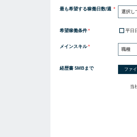
最も希望する稼働日数/週
希望稼働条件
平日
メインスキル
経歴書 5MBまで
ファイ
当
I
f
y
o
u