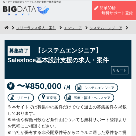
AI・データ分析のフリーランス向け案件が業界最大級
簡単30秒
無料サポート登録
フリーランス求人・案件
エンジニア
システムエンジニア
【
【システムエンジニア】
募集終了
Salesfoce基本設計支援の求人・案件
リモート
〜¥850,000
/月
システムエンジニア
リモート
東京都
医療・福祉・ヘルスケア
※本サイトでは募集中の案件だけでなく過去の募集案件を掲載
しております。
※単価や稼働日数など条件面についても無料サポート登録より
お気軽にご相談ください。
※当社が保有する非公開案件等からスキルに適した案件をご提