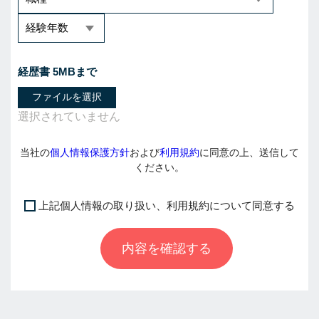
経歴書 5MBまで
ファイルを選択
当社の
個人情報保護方針
および
利用規約
に同意の上、送信して
ください。
上記個人情報の取り扱い、利用規約について同意する
I
f
内容を確認する
y
o
u
a
r