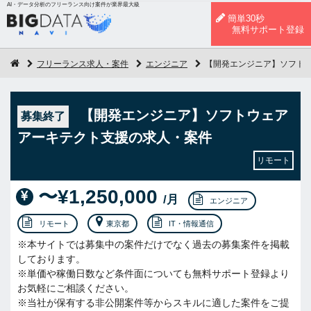
AI・データ分析のフリーランス向け案件が業界最大級
簡単30秒
無料サポート登録
フリーランス求人・案件
エンジニア
【開発エンジニア】ソフト
【開発エンジニア】ソフトウェア
募集終了
アーキテクト支援の求人・案件
リモート
〜¥1,250,000
/月
エンジニア
リモート
東京都
IT・情報通信
※本サイトでは募集中の案件だけでなく過去の募集案件を掲載
しております。
※単価や稼働日数など条件面についても無料サポート登録より
お気軽にご相談ください。
※当社が保有する非公開案件等からスキルに適した案件をご提