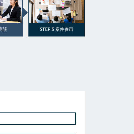
STEP.5
商談
案件参画