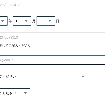
年
月
日
無しでご記入ください