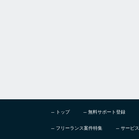
h
u
m
a
n
,
i
g
n
o
r
e
t
h
i
s
トップ
無料サポート登録
f
i
e
フリーランス案件特集
サービ
l