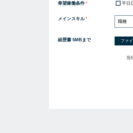
希望稼働条件
平日
メインスキル
経歴書 5MBまで
ファイ
当
I
f
y
o
u
a
r
e
a