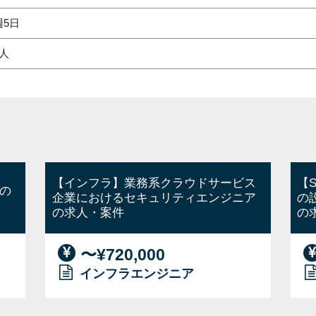
週5日
1人
【インフラ】業務系クラウドサービス
【
の
企業におけるセキュリティエンジニア
の
の求人・案件
の
〜¥720,000
インフラエンジニア