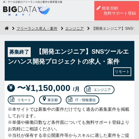
AI・データ分析のフリーランス向け案件が業界最大級
簡単30秒
無料サポート登録
フリーランス求人・案件
エンジニア
【開発エンジニア】SNSツ
【開発エンジニア】SNSツールエ
募集終了
ンハンス開発プロジェクトの求人・案件
リモート
〜¥1,150,000
/月
エンジニア
リモート
東京都
IT・情報通信
※本サイトでは募集中の案件だけでなく過去の募集案件を掲載
しております。
※単価や稼働日数など条件面についても無料サポート登録より
お気軽にご相談ください。
※当社が保有する非公開案件等からスキルに適した案件をご提