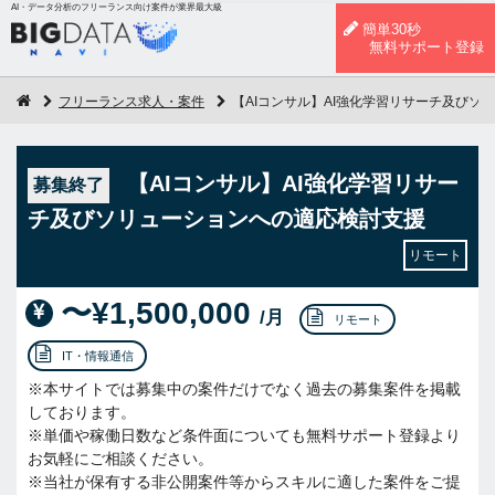
AI・データ分析のフリーランス向け案件が業界最大級
簡単30秒
無料サポート登録
フリーランス求人・案件
【AIコンサル】AI強化学習リサーチ及びソ
【AIコンサル】AI強化学習リサー
募集終了
チ及びソリューションへの適応検討支援
リモート
〜¥1,500,000
/月
リモート
IT・情報通信
※本サイトでは募集中の案件だけでなく過去の募集案件を掲載
しております。
※単価や稼働日数など条件面についても無料サポート登録より
お気軽にご相談ください。
※当社が保有する非公開案件等からスキルに適した案件をご提