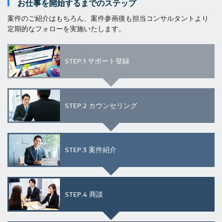
お仕事を開始するまでのステップ
案件のご紹介はもちろん、案件参画後も担当コンサルタントより
定期的なフォローを実施いたします。
STEP.1
サポート登録
STEP.2
カウンセリング
STEP.3
案件紹介
STEP.4
商談