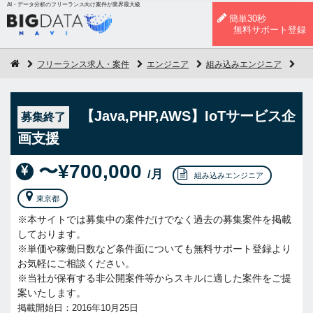
AI・データ分析のフリーランス向け案件が業界最大級
簡単30秒
無料サポート登録
フリーランス求人・案件
エンジニア
組み込みエンジニア
【J
【Java,PHP,AWS】IoTサービス企
募集終了
画支援
〜¥700,000
/月
組み込みエンジニア
東京都
※本サイトでは募集中の案件だけでなく過去の募集案件を掲載
しております。
※単価や稼働日数など条件面についても無料サポート登録より
お気軽にご相談ください。
※当社が保有する非公開案件等からスキルに適した案件をご提
案いたします。
掲載開始日：2016年10月25日