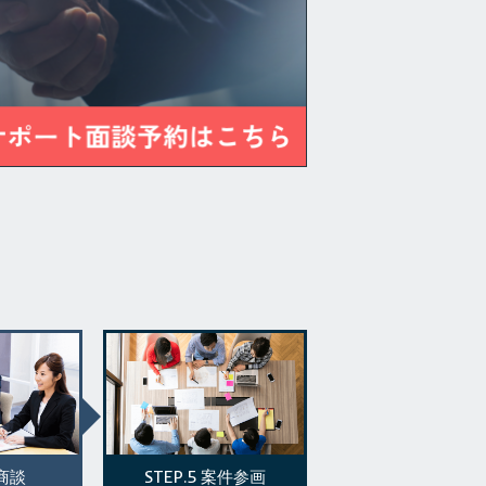
STEP.5
商談
案件参画