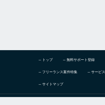
,
i
g
n
o
r
e
t
h
i
s
トップ
無料サポート登録
f
i
e
フリーランス案件特集
サービ
l
d
サイトマップ
ハイレベル、高単価の案
AI
件を紹介するフリーラン
ニン