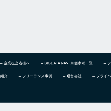
企業担当者様へ
BIGDATA NAVI 単価参考一覧
フ
ス紹介
フリーランス事例
運営会社
プライバ
、機械学習やディープラー
人工知能を本気で仕事にした
AI領域へ転職
グ、お仕事情報など最新
い方向け日本初AIの仕事も紹