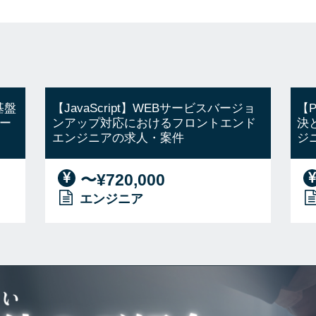
基盤
【JavaScript】WEBサービスバージョ
【
ー
ンアップ対応におけるフロントエンド
決
エンジニアの求人・案件
ジ
〜¥720,000
エンジニア