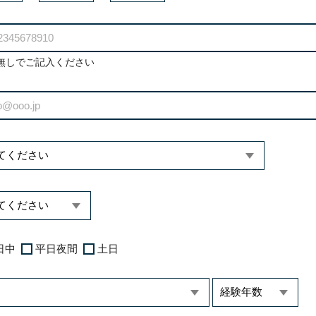
無しでご記入ください
日中
平日夜間
土日