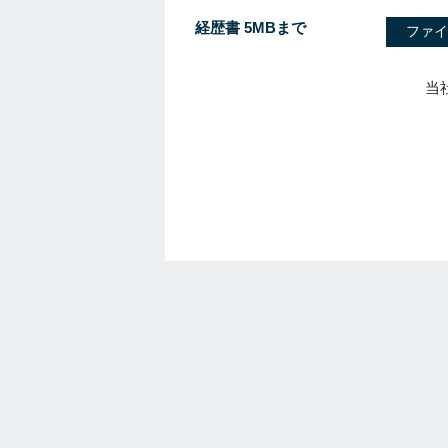
経歴書 5MBまで
ファイ
当
I
f
y
o
u
a
r
e
a
h
u
m
a
n