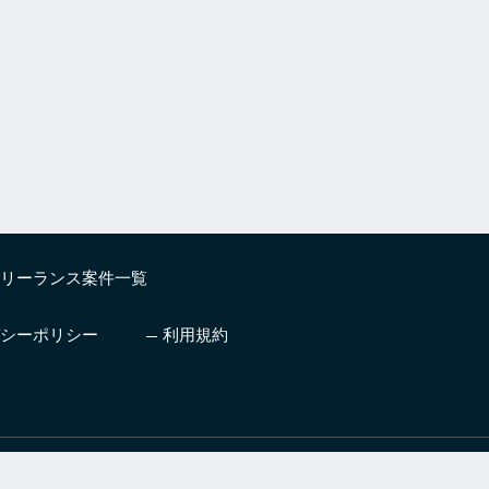
リーランス案件一覧
シーポリシー
利用規約
したいエンジニア
プロ人材とチームを編成しビジ