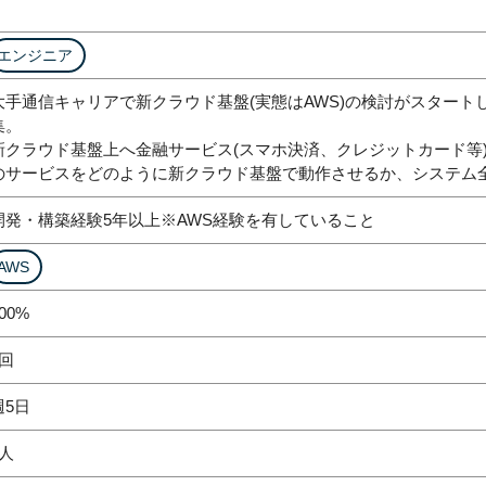
エンジニア
大手通信キャリアで新クラウド基盤(実態はAWS)の検討がスタート
集。
新クラウド基盤上へ金融サービス(スマホ決済、クレジットカード等
のサービスをどのように新クラウド基盤で動作させるか、システム
開発・構築経験5年以上※AWS経験を有していること
AWS
00%
1回
週5日
3人