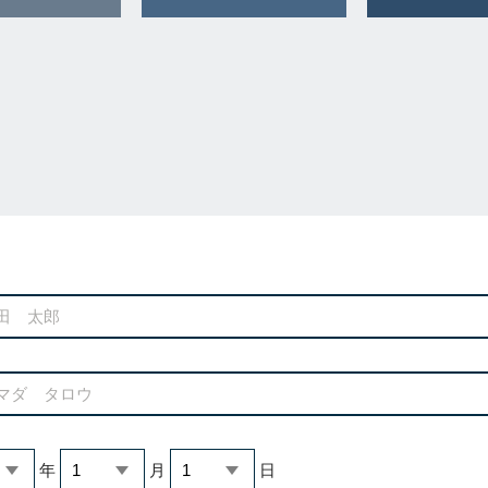
年
月
日