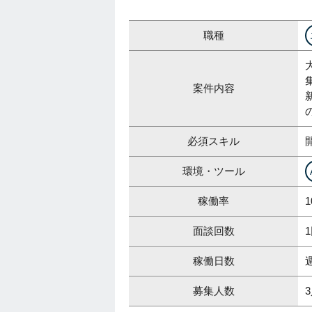
職種
案件内容
必須スキル
環境・ツール
稼働率
1
面談回数
稼働日数
募集人数