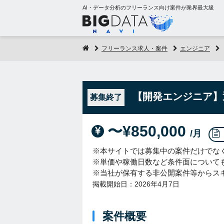
AI・データ分析のフリーランス向け案件が業界最大級
フリーランス求人・案件
エンジニア
【開発エンジニア】
募集終了
〜¥850,000
/月
※本サイトでは募集中の案件だけでな
※単価や稼働日数など条件面について
※当社が保有する非公開案件等からス
掲載開始日：2026年4月7日
案件概要