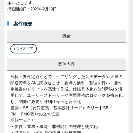
案いたします。
掲載開始日：2026年2月19日
案件概要
職種
エンジニア
案件内容
分析・要件定義などで、ヒアリングした音声データや大量の
関連資料をAIに読み込ませ、要点の抽出・整理を行い、要件
定義書のドラフトを高速で作成、仕様具体化を対話型AIを活
用して、ユーザーストーリーや画面遷移のロジックを構造化
し、開発に必要な詳細仕様へと言語化。
役割：SE（要件定義・基本設計リード）※リードSE／
PM・PMO寄りの立ち位置
期待すること
・要件（業務・機能・非機能）の整理と明文化
・基本設計レベルでの構成・仕様整理