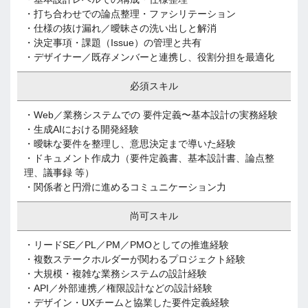
・打ち合わせでの論点整理・ファシリテーション
・仕様の抜け漏れ／曖昧さの洗い出しと解消
・決定事項・課題（Issue）の管理と共有
・デザイナー／既存メンバーと連携し、役割分担を最適化
必須スキル
・Web／業務システムでの 要件定義〜基本設計の実務経験
・生成AIにおける開発経験
・曖昧な要件を整理し、意思決定まで導いた経験
・ドキュメント作成力（要件定義書、基本設計書、論点整
理、議事録 等）
・関係者と円滑に進めるコミュニケーション力
尚可スキル
・リードSE／PL／PM／PMOとしての推進経験
・複数ステークホルダーが関わるプロジェクト経験
・大規模・複雑な業務システムの設計経験
・API／外部連携／権限設計などの設計経験
・デザイン・UXチームと協業した要件定義経験