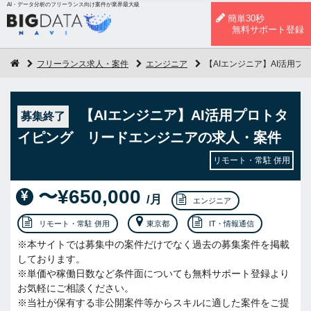
AI・データ分析のフリーランス向け案件が業界最大級
簡単30秒
無料サポート登録
フリーランス求人・案件
エンジニア
【AIエンジニア】AI活用
【AIエンジニア】AI活用プロトタ
募集終了
イピング リードエンジニアの求人・案件
リモート・常駐 併用
〜¥650,000
/月
エンジニア
リモート・常駐 併用
東京都
IT・情報通信
※本サイトでは募集中の案件だけでなく過去の募集案件を掲載
しております。
※単価や稼働日数など条件面についても無料サポート登録より
お気軽にご相談ください。
※当社が保有する非公開案件等からスキルに適した案件をご提