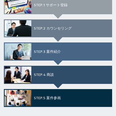
STEP.1
サポート登録
STEP.2
カウンセリング
STEP.3
案件紹介
STEP.4
商談
STEP.5
案件参画