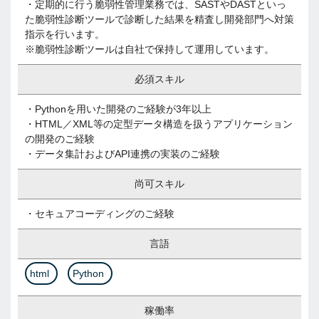
・定期的に行う脆弱性管理業務では、SASTやDASTといっ
た脆弱性診断ツールで診断した結果を精査し開発部門へ対策
指示を行います。
※脆弱性診断ツールは自社で保持して運用しています。
必須スキル
・Pythonを用いた開発のご経験が3年以上
・HTML／XML等の定型データ構造を扱うアプリケーション
の開発のご経験
・データ集計およびAPI連携の実装のご経験
尚可スキル
・セキュアコーディングのご経験
言語
html
Python
稼働率