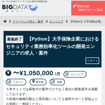
AI・データ分析のフリーランス向け案件が業界最大級
簡単30秒
無料サポート登録
フリーランス求人・案件
エンジニア
【Python】大手保険企
【Python】大手保険企業における
募集終了
セキュリティ業務効率化ツールの開発エン
ジニアの求人・案件
リモート
〜¥1,050,000
/月
エンジニア
リモート
東京都
保険
※本サイトでは募集中の案件だけでなく過去の募集案件を掲載
しております。
※単価や稼働日数など条件面についても無料サポート登録より
お気軽にご相談ください。