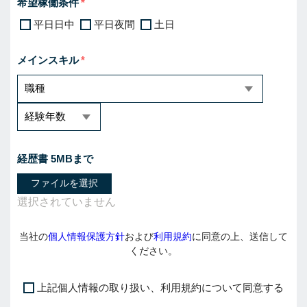
希望稼働条件
平日日中
平日夜間
土日
メインスキル
経歴書 5MBまで
ファイルを選択
当社の
個人情報保護方針
および
利用規約
に同意の上、送信して
ください。
上記個人情報の取り扱い、利用規約について同意する
I