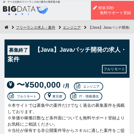
AI・データ分析のフリーランス向け案件が業界最大級
簡単30秒
無料サポート登録
フリーランス求人・案件
エンジニア
【Java】Javaバッチ開発
【Java】Javaバッチ開発の求人・
募集終了
案件
フルリモート
〜¥500,000
/月
エンジニア
フルリモート
東京都
IT・情報通信
※本サイトでは募集中の案件だけでなく過去の募集案件を掲載
しております。
※単価や稼働日数など条件面についても無料サポート登録より
お気軽にご相談ください。
※当社が保有する非公開案件等からスキルに適した案件をご提