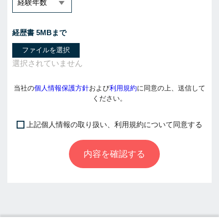
経歴書 5MBまで
ファイルを選択
当社の
個人情報保護方針
および
利用規約
に同意の上、送信して
ください。
上記個人情報の取り扱い、利用規約について同意する
I
f
内容を確認する
y
o
u
a
r
e