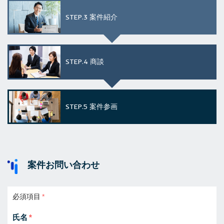
STEP.3
案件紹介
STEP.4
商談
STEP.5
案件参画
案件お問い合わせ
必須項目
氏名