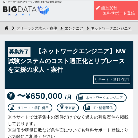
AI・データ分析のフリーランス向け案件が業界最大級
簡単30秒
無料サポート登録
フリーランス求人・案件
エンジニア
ネットワークエンジニア
【ネットワークエンジニア】NW
募集終了
試験システムのコスト適正化とリプレース
を支援の求人・案件
リモート・常駐 併用
〜¥650,000
/月
ネットワークエンジニア
リモート・常駐 併用
東京都
IT・情報通信
※本サイトでは募集中の案件だけでなく過去の募集案件を掲載
しております。
※単価や稼働日数など条件面についても無料サポート登録より
お気軽にご相談ください。