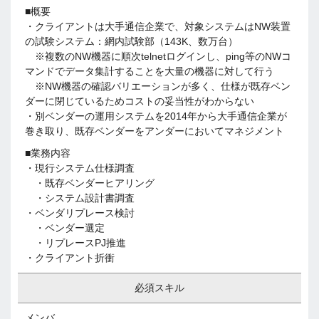
■概要
・クライアントは大手通信企業で、対象システムはNW装置
の試験システム：網内試験部（143K、数万台）
※複数のNW機器に順次telnetログインし、ping等のNWコ
マンドでデータ集計することを大量の機器に対して行う
※NW機器の確認バリエーションが多く、仕様が既存ベン
ダーに閉じているためコストの妥当性がわからない
・別ベンダーの運用システムを2014年から大手通信企業が
巻き取り、既存ベンダーをアンダーにおいてマネジメント
■業務内容
・現行システム仕様調査
・既存ベンダーヒアリング
・システム設計書調査
・ベンダリプレース検討
・ベンダー選定
・リプレースPJ推進
・クライアント折衝
必須スキル
メンバ