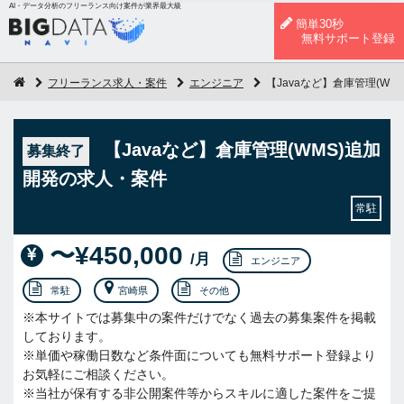
AI・データ分析のフリーランス向け案件が業界最大級
簡単30秒
無料サポート登録
フリーランス求人・案件
エンジニア
【Javaなど】倉庫管理(W
【Javaなど】倉庫管理(WMS)追加
募集終了
開発の求人・案件
常駐
〜¥450,000
/月
エンジニア
常駐
宮崎県
その他
※本サイトでは募集中の案件だけでなく過去の募集案件を掲載
しております。
※単価や稼働日数など条件面についても無料サポート登録より
お気軽にご相談ください。
※当社が保有する非公開案件等からスキルに適した案件をご提