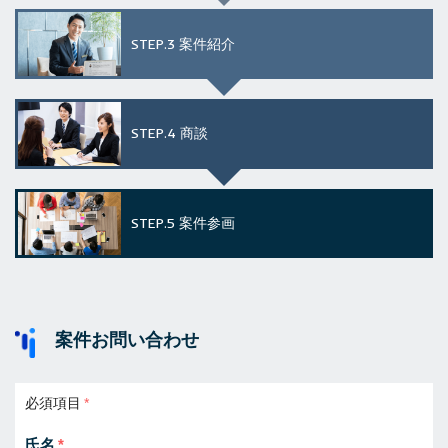
STEP.3
案件紹介
STEP.4
商談
STEP.5
案件参画
案件お問い合わせ
必須項目
氏名