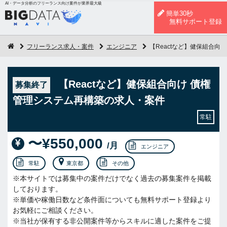
AI・データ分析のフリーランス向け案件が業界最大級
簡単30秒
無料サポート登録
フリーランス求人・案件
エンジニア
【Reactなど】健保組合向
【Reactなど】健保組合向け 債権
募集終了
管理システム再構築の求人・案件
常駐
〜¥550,000
/月
エンジニア
常駐
東京都
その他
※本サイトでは募集中の案件だけでなく過去の募集案件を掲載
しております。
※単価や稼働日数など条件面についても無料サポート登録より
お気軽にご相談ください。
※当社が保有する非公開案件等からスキルに適した案件をご提