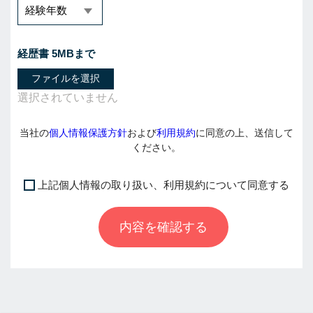
経歴書 5MBまで
ファイルを選択
当社の
個人情報保護方針
および
利用規約
に同意の上、送信して
ください。
上記個人情報の取り扱い、利用規約について同意する
I
f
内容を確認する
y
o
u
a
r
e