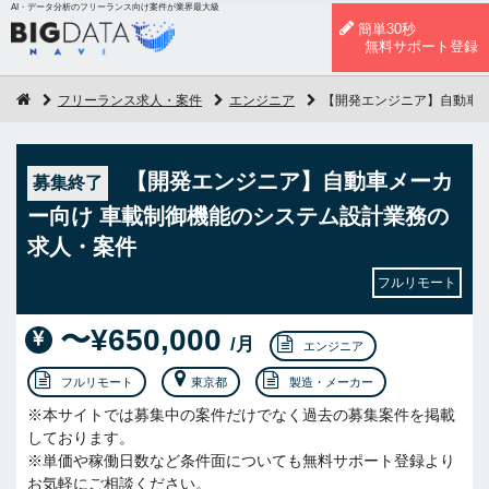
AI・データ分析のフリーランス向け案件が業界最大級
簡単30秒
無料サポート登録
フリーランス求人・案件
エンジニア
【開発エンジニア】自動車
【開発エンジニア】自動車メーカ
募集終了
ー向け 車載制御機能のシステム設計業務の
求人・案件
フルリモート
〜¥650,000
/月
エンジニア
フルリモート
東京都
製造・メーカー
※本サイトでは募集中の案件だけでなく過去の募集案件を掲載
しております。
※単価や稼働日数など条件面についても無料サポート登録より
お気軽にご相談ください。