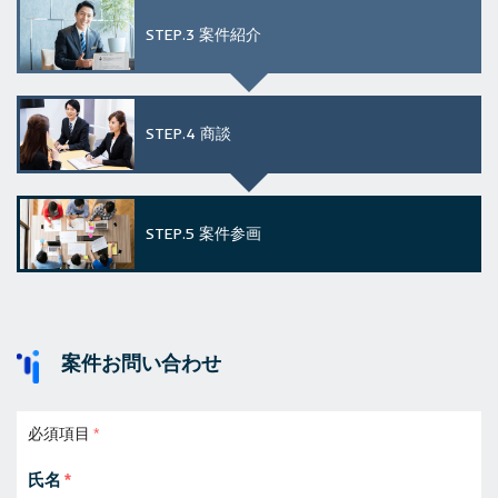
STEP.3
案件紹介
STEP.4
商談
STEP.5
案件参画
案件お問い合わせ
必須項目
氏名