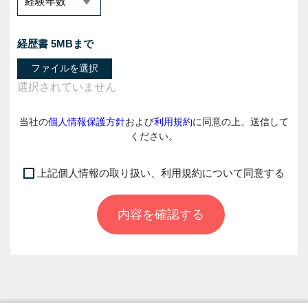
経歴書 5MBまで
ファイルを選択
当社の
個人情報保護方針
および
利用規約
に同意の上、送信して
ください。
上記個人情報の取り扱い、利用規約について同意する
I
f
内容を確認する
y
o
u
a
r
e