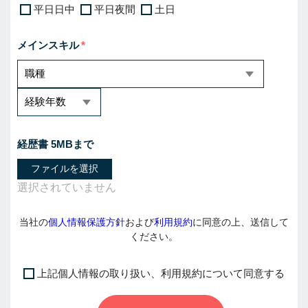
平日日中
平日夜間
土日
メインスキル
経歴書 5MBまで
ファイルを選択
当社の
個人情報保護方針
および
利用規約
に同意の上、送信して
ください。
上記個人情報の取り扱い、利用規約について同意する
I
f