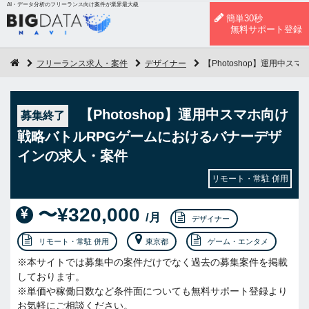
AI・データ分析のフリーランス向け案件が業界最大級
簡単30秒
無料サポート登録
フリーランス求人・案件
デザイナー
【Photoshop】運用中
【Photoshop】運用中スマホ向け
募集終了
戦略バトルRPGゲームにおけるバナーデザ
インの求人・案件
リモート・常駐 併用
〜¥320,000
/月
デザイナー
リモート・常駐 併用
東京都
ゲーム・エンタメ
※本サイトでは募集中の案件だけでなく過去の募集案件を掲載
しております。
※単価や稼働日数など条件面についても無料サポート登録より
お気軽にご相談ください。