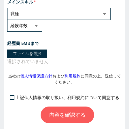
メインスキル
経歴書 5MBまで
ファイルを選択
当社の
個人情報保護方針
および
利用規約
に同意の上、送信して
ください。
上記個人情報の取り扱い、利用規約について同意する
I
f
内容を確認する
y
o