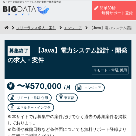
AI・データ分析のフリーランス向け案件が業界最大級
簡単30秒
無料サポート登録
フリーランス求人・案件
エンジニア
【Java】電力システム設
【Java】電力システム設計・開発
募集終了
の求人・案件
リモート・常駐 併用
〜¥570,000
/月
エンジニア
リモート・常駐 併用
東京都
エネルギー・インフラ
※本サイトでは募集中の案件だけでなく過去の募集案件を掲載
しております。
※単価や稼働日数など条件面についても無料サポート登録より
お気軽にご相談ください。