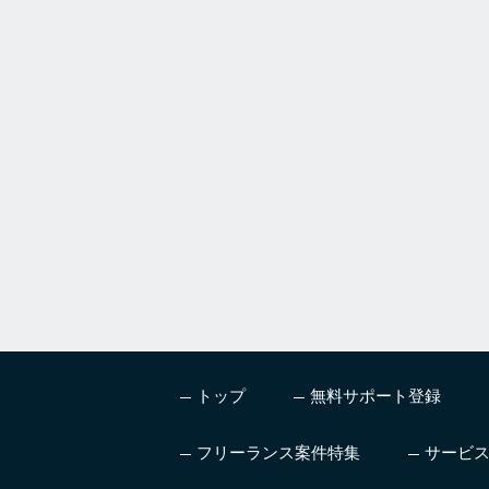
h
u
m
a
n
,
i
g
n
o
r
e
t
h
i
s
トップ
無料サポート登録
f
i
e
フリーランス案件特集
サービ
l