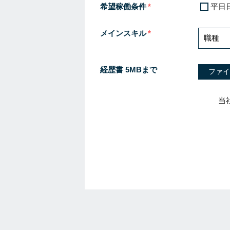
希望稼働条件
平日
メインスキル
経歴書 5MBまで
ファイ
当
I
f
y
o
u
a
r
e
a