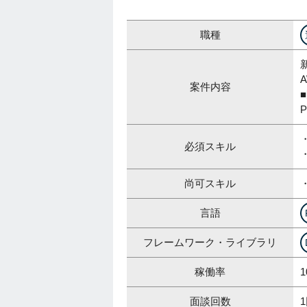
職種
案件内容
P
必須スキル
尚可スキル
・
言語
フレームワーク・ライブラリ
稼働率
1
面談回数