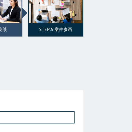
STEP.5
商談
案件参画