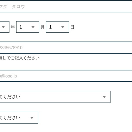
年
月
日
無しでご記入ください