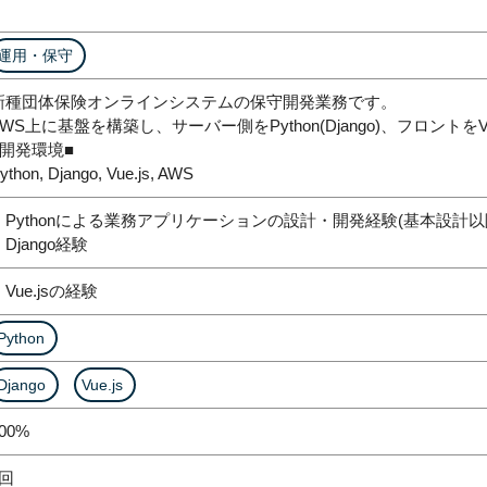
運用・保守
新種団体保険オンラインシステムの保守開発業務です。
AWS上に基盤を構築し、サーバー側をPython(Django)、フロントを
■開発環境■
ython, Django, Vue.js, AWS
・Pythonによる業務アプリケーションの設計・開発経験(基本設計以
・Django経験
Vue.jsの経験
Python
Django
Vue.js
00%
1回