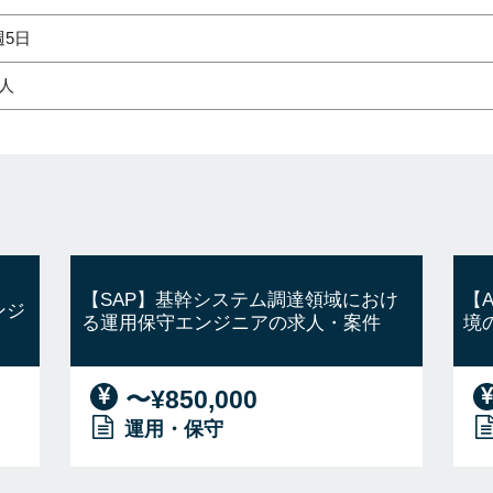
週5日
2人
【SAP】基幹システム調達領域におけ
【
ンジ
る運用保守エンジニアの求人・案件
境
〜¥850,000
運用・保守