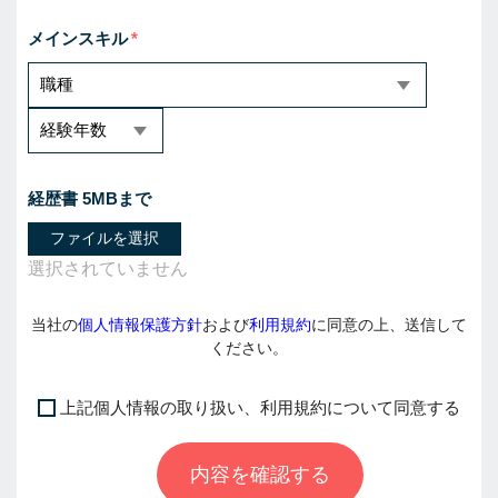
メインスキル
経歴書 5MBまで
ファイルを選択
当社の
個人情報保護方針
および
利用規約
に同意の上、送信して
ください。
上記個人情報の取り扱い、利用規約について同意する
I
f
内容を確認する
y