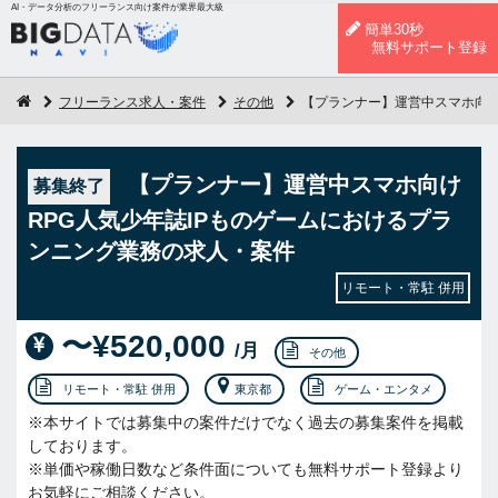
AI・データ分析のフリーランス向け案件が業界最大級
簡単30秒
無料サポート登録
フリーランス求人・案件
その他
【プランナー】運営中スマホ向け
【プランナー】運営中スマホ向け
募集終了
RPG人気少年誌IPものゲームにおけるプラ
ンニング業務の求人・案件
リモート・常駐 併用
〜¥520,000
/月
その他
リモート・常駐 併用
東京都
ゲーム・エンタメ
※本サイトでは募集中の案件だけでなく過去の募集案件を掲載
しております。
※単価や稼働日数など条件面についても無料サポート登録より
お気軽にご相談ください。