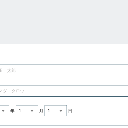
年
月
日