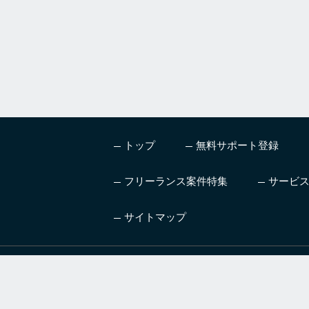
g
n
o
r
e
t
h
i
s
トップ
無料サポート登録
f
i
e
フリーランス案件特集
サービ
l
d
サイトマップ
ハイレベル、高単価の案
AI
件を紹介するフリーラン
ニン
スエージェントサービス
技術