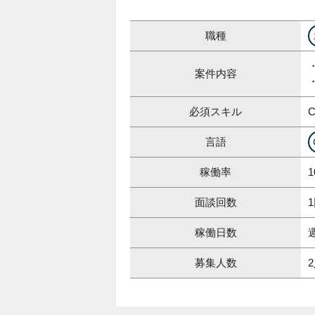
職種
案件内容
必須スキル
言語
稼働率
1
面談回数
稼働日数
募集人数