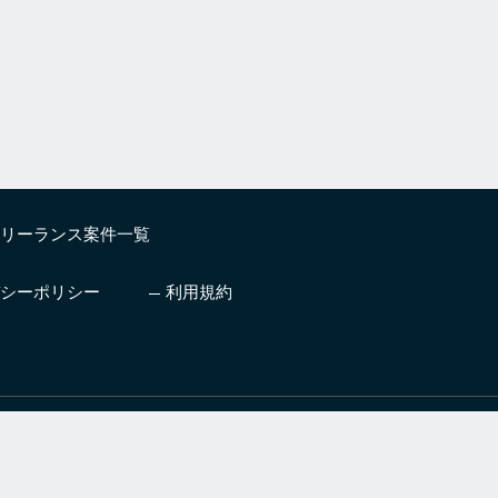
リーランス案件一覧
シーポリシー
利用規約
したいエンジニア
プロ人材とチームを編成しビジ
支援サービス
ネスを成功に導くサービス