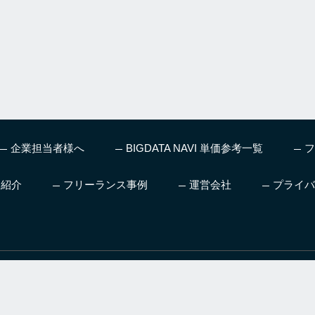
企業担当者様へ
BIGDATA NAVI 単価参考一覧
フ
ス紹介
フリーランス事例
運営会社
プライバ
、機械学習やディープラー
人工知能を本気で仕事にした
AI領域へ転職
グ、お仕事情報など最新
い方向け日本初AIの仕事も紹
のための転職
をお届け
介するスクール