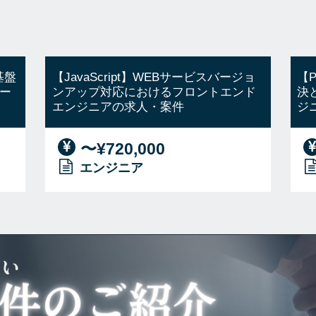
基盤
【JavaScript】WEBサービスバージョ
【
ー
ンアップ対応におけるフロントエンド
決
エンジニアの求人・案件
ジ
〜¥720,000
エンジニア