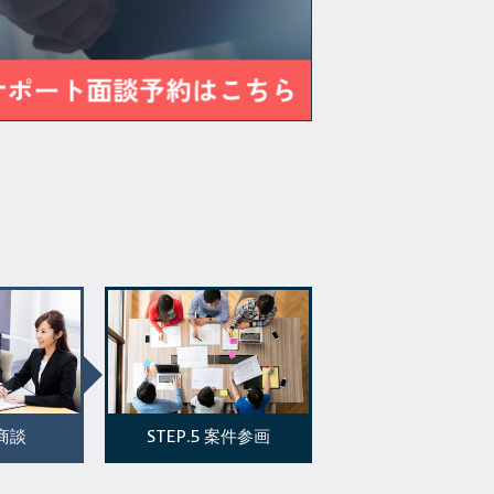
STEP.5
商談
案件参画