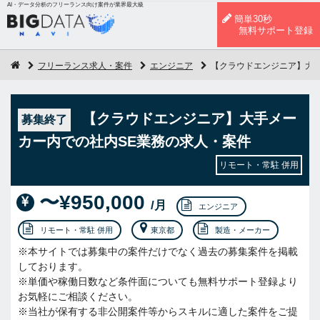
AI・データ分析のフリーランス向け案件が業界最大級
簡単30秒
無料サポート登録
フリーランス求人・案件
エンジニア
【クラウドエンジニア】大手
【クラウドエンジニア】大手メー
募集終了
カー内での社内SE業務の求人・案件
リモート・常駐 併用
〜¥950,000
/月
エンジニア
リモート・常駐 併用
東京都
製造・メーカー
※本サイトでは募集中の案件だけでなく過去の募集案件を掲載
しております。
※単価や稼働日数など条件面についても無料サポート登録より
お気軽にご相談ください。
※当社が保有する非公開案件等からスキルに適した案件をご提