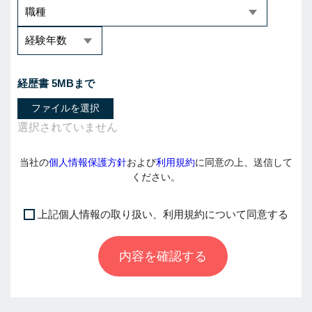
経歴書 5MBまで
ファイルを選択
当社の
個人情報保護方針
および
利用規約
に同意の上、送信して
ください。
上記個人情報の取り扱い、利用規約について同意する
I
f
内容を確認する
y
o
u
a