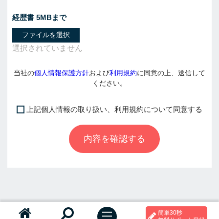
経歴書 5MBまで
ファイルを選択
当社の
個人情報保護方針
および
利用規約
に同意の上、送信して
ください。
上記個人情報の取り扱い、利用規約について同意する
I
f
内容を確認する
y
o
u
a
r
e
a
簡単30秒
h