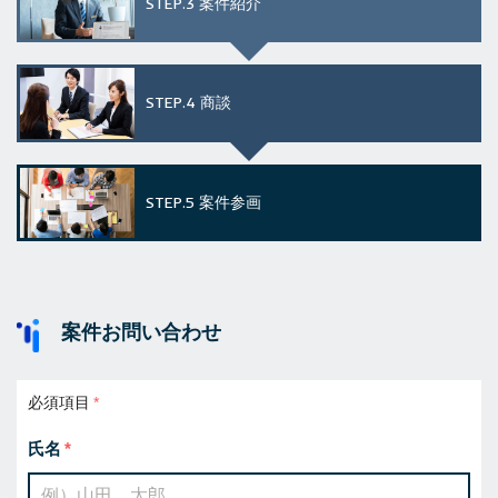
STEP.3
案件紹介
STEP.4
商談
STEP.5
案件参画
案件お問い合わせ
必須項目
氏名