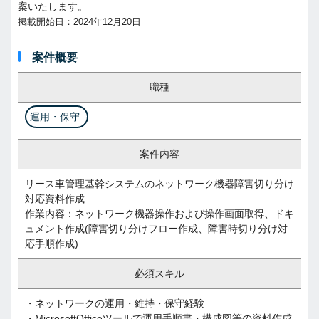
案いたします。
掲載開始日：2024年12月20日
案件概要
職種
運用・保守
案件内容
リース車管理基幹システムのネットワーク機器障害切り分け
対応資料作成
作業内容：ネットワーク機器操作および操作画面取得、ドキ
ュメント作成(障害切り分けフロー作成、障害時切り分け対
応手順作成)
必須スキル
・ネットワークの運用・維持・保守経験
・MicrosoftOfficeツールで運用手順書・構成図等の資料作成