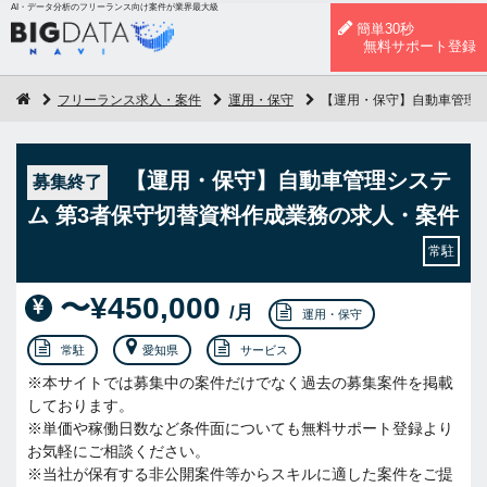
AI・データ分析のフリーランス向け案件が業界最大級
簡単30秒
無料サポート登録
フリーランス求人・案件
運用・保守
【運用・保守】自動車管理シ
【運用・保守】自動車管理システ
募集終了
ム 第3者保守切替資料作成業務の求人・案件
常駐
〜¥450,000
/月
運用・保守
常駐
愛知県
サービス
※本サイトでは募集中の案件だけでなく過去の募集案件を掲載
しております。
※単価や稼働日数など条件面についても無料サポート登録より
お気軽にご相談ください。
※当社が保有する非公開案件等からスキルに適した案件をご提