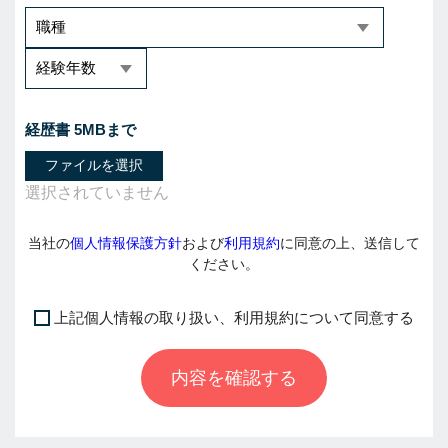
経歴書 5MBまで
ファイルを選択
当社の
個人情報保護方針
および
利用規約
に同意の上、送信して
ください。
上記個人情報の取り扱い、利用規約について同意する
I
f
内容を確認する
y
o
u