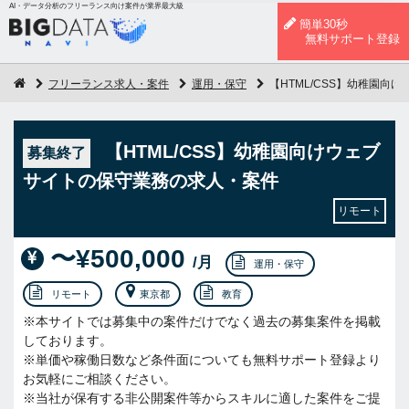
AI・データ分析のフリーランス向け案件が業界最大級
簡単30秒
無料サポート登録
フリーランス求人・案件
運用・保守
【HTML/CSS】幼稚園向
【HTML/CSS】幼稚園向けウェブ
募集終了
サイトの保守業務の求人・案件
リモート
〜¥500,000
/月
運用・保守
リモート
東京都
教育
※本サイトでは募集中の案件だけでなく過去の募集案件を掲載
しております。
※単価や稼働日数など条件面についても無料サポート登録より
お気軽にご相談ください。
※当社が保有する非公開案件等からスキルに適した案件をご提