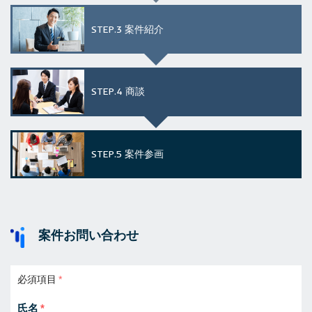
STEP.3
案件紹介
STEP.4
商談
STEP.5
案件参画
案件お問い合わせ
必須項目
氏名