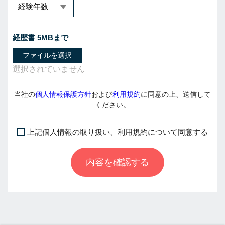
経歴書 5MBまで
ファイルを選択
当社の
個人情報保護方針
および
利用規約
に同意の上、送信して
ください。
上記個人情報の取り扱い、利用規約について同意する
I
f
内容を確認する
y
o
u
a
r
e