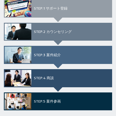
STEP.1
サポート登録
STEP.2
カウンセリング
STEP.3
案件紹介
STEP.4
商談
STEP.5
案件参画