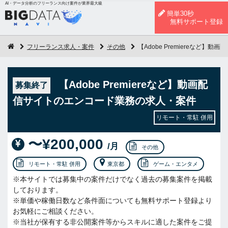
AI・データ分析のフリーランス向け案件が業界最大級
簡単30秒
無料サポート登録
フリーランス求人・案件
その他
【Adobe Premiereなど
【Adobe Premiereなど】動画配
募集終了
信サイトのエンコード業務の求人・案件
リモート・常駐 併用
〜¥200,000
/月
その他
リモート・常駐 併用
東京都
ゲーム・エンタメ
※本サイトでは募集中の案件だけでなく過去の募集案件を掲載
しております。
※単価や稼働日数など条件面についても無料サポート登録より
お気軽にご相談ください。
※当社が保有する非公開案件等からスキルに適した案件をご提