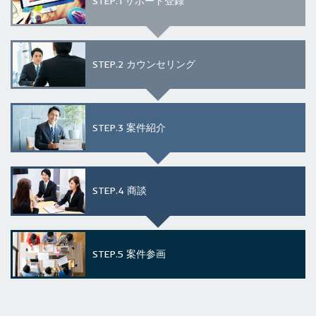
STEP.1
サポート登録
STEP.2
カウンセリング
STEP.3
案件紹介
STEP.4
商談
STEP.5
案件参画