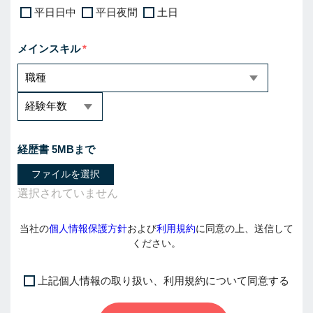
平日日中
平日夜間
土日
メインスキル
経歴書 5MBまで
ファイルを選択
当社の
個人情報保護方針
および
利用規約
に同意の上、送信して
ください。
上記個人情報の取り扱い、利用規約について同意する
I
f