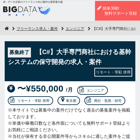
AI・データ分析のフリーランス向け案件が業界最大級
簡単30秒
無料サポート登録
フリーランス求人・案件
エンジニア
【C#】大手専門商社におけ
【C#】大手専門商社における基幹
募集終了
システムの保守開発の求人・案件
リモート・常駐 併用
〜¥550,000
/月
エンジニア
リモート・常駐 併用
東京都
商社・貿易・卸売
※本サイトでは募集中の案件だけでなく過去の募集案件を掲載
しております。
※単価や稼働日数など条件面についても無料サポート登録より
お気軽にご相談ください。
※当社が保有する非公開案件等からスキルに適した案件をご提