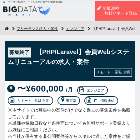
AI・データ分析のフリーランス向け案件が業界最大級
簡単30秒
無料サポート登録
フリーランス求人・案件
エンジニア
【PHP/Laravel】会員
【PHP/Laravel】会員Webシステ
募集終了
ムリニューアルの求人・案件
リモート・常駐 併用
〜¥600,000
/月
エンジニア
リモート・常駐 併用
東京都
IT・情報通信
※本サイトでは募集中の案件だけでなく過去の募集案件を掲載
しております。
※単価や稼働日数など条件面についても無料サポート登録より
お気軽にご相談ください。
※当社が保有する非公開案件等からスキルに適した案件をご提