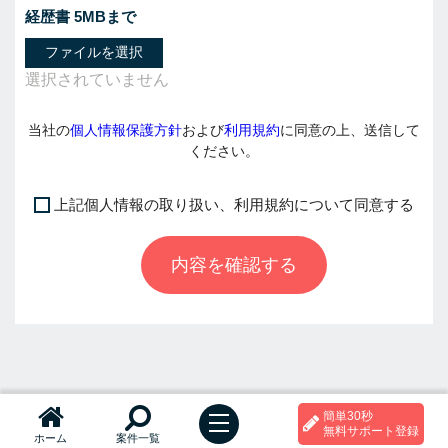
経歴書 5MBまで
ファイルを選択
当社の
個人情報保護方針
および
利用規約
に同意の上、送信して
ください。
上記個人情報の取り扱い、利用規約について同意する
I
f
内容を確認する
y
o
u
a
r
e
a
簡単30秒
h
t
無料サポート登録
ホーム
案件一覧
o
u