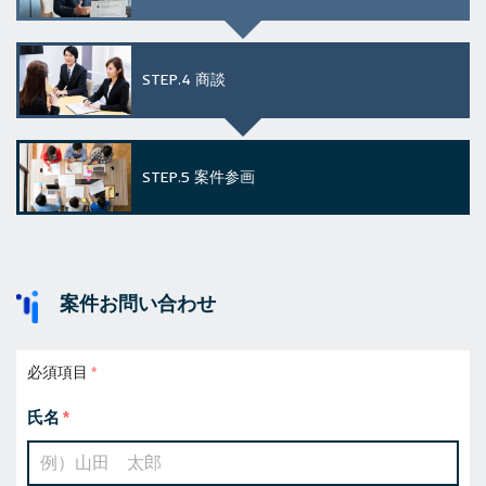
STEP.4
商談
STEP.5
案件参画
案件お問い合わせ
必須項目
氏名