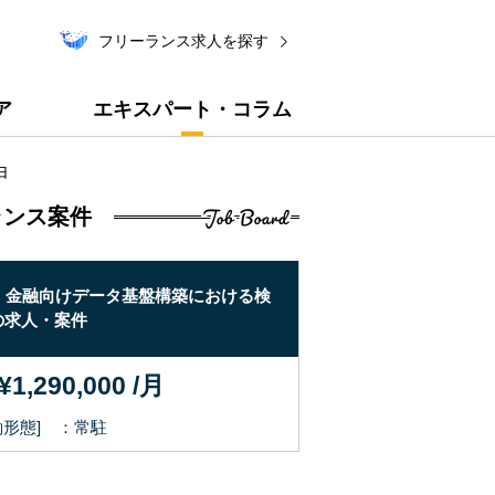
フリーランス求人を探す
ア
エキスパート・コラム
由
Job Board
ランス案件
L】金融向けデータ基盤構築における検
【Python】金融系
の求人・案件
の求人・案件
¥1,290,000 /月
〜 ¥1,290,0
働形態] ：常駐
[稼働形態] ：常駐