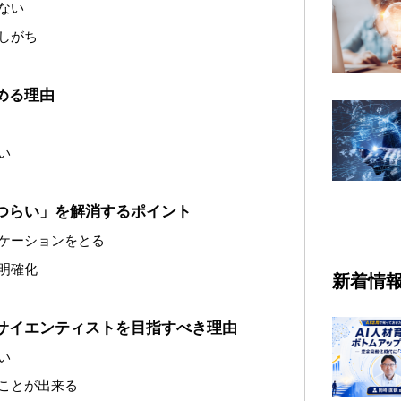
ない
しがち
める理由
い
つらい」を解消するポイント
ケーションをとる
明確化
新着情
サイエンティストを目指すべき理由
い
ことが出来る