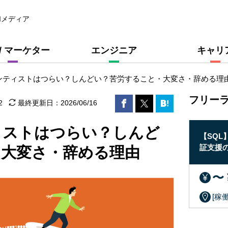
Iメディア
 / マーケター
エンジニア
キャリ
ンティストはつらい？しんどい？苦労すること・大変さ・辞める理
フリー
2
最終更新日：
2026/06/16
ィストはつらい？しんど
ー
【分析基盤エンジニア】解析ラボ向け情報管
【SQ
理システム構築リードの求人・案件
証支援
・大変さ・辞める理由
〜 ¥2,000,000 /月
〜 
[稼働形態] ：常駐
[稼