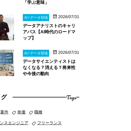
「学ぶ意味」
2026/07/31
AI / データ領域
データアナリストのキャリ
アパス【AI時代のロードマ
ップ】
2026/07/31
AI / データ領域
データサイエンティストは
なくなる？消える？将来性
や今後の動向
Tags
タグ
案件
単価
職種
ンスエンジニア
フリーランス