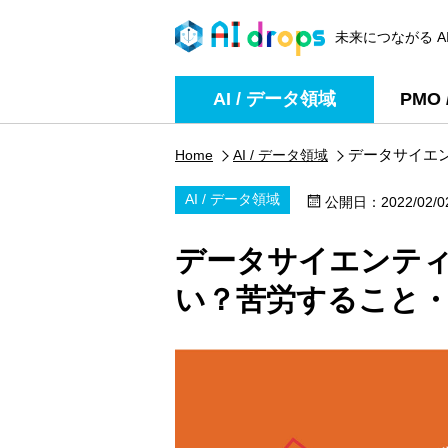
未来につながる A
AI / データ領域
PMO
データサイエ
Home
AI / データ領域
AI / データ領域
公開日：
2022/02/0
データサイエンテ
【Python】金融企業でのサービス推進・デ
タ分析支援の求人・案件
い？苦労すること
〜 ¥720,000 /月
[稼働形態] ：常駐