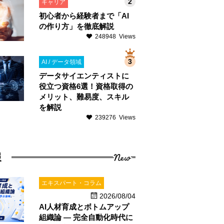
キャリア
初心者から経験者まで「AI
の作り方」を徹底解説
248948 Views
AI / データ領域
データサイエンティストに
役立つ資格6選！資格取得の
メリット、難易度、スキル
を解説
239276 Views
New
報
エキスパート・コラム
2026/08/04
AI人材育成とボトムアップ
組織論 ― 完全自動化時代に