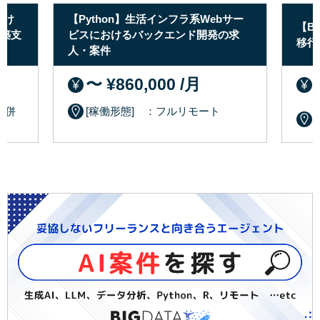
おけ
【Python】生活インフラ系Webサー
【B
構築支
ビスにおけるバックエンド開発の求
移行
人・案件
〜 ¥860,000 /月
 併
[稼働形態] ：フルリモート