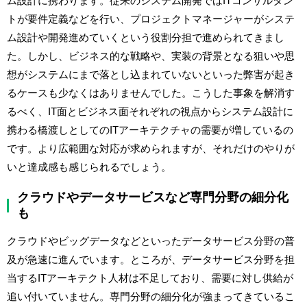
ム設計に携わります。従来のシステム開発ではITコンサルタン
トが要件定義などを行い、プロジェクトマネージャーがシステ
ム設計や開発進めていくという役割分担で進められてきまし
た。しかし、ビジネス的な戦略や、実装の背景となる狙いや思
想がシステムにまで落とし込まれていないといった弊害が起き
るケースも少なくはありませんでした。こうした事象を解消す
るべく、IT面とビジネス面それぞれの視点からシステム設計に
携わる橋渡しとしてのITアーキテクチャの需要が増しているの
です。より広範囲な対応が求められますが、それだけのやりが
いと達成感も感じられるでしょう。
クラウドやデータサービスなど専門分野の細分化
も
クラウドやビッグデータなどといったデータサービス分野の普
及が急速に進んでいます。ところが、データサービス分野を担
当するITアーキテクト人材は不足しており、需要に対し供給が
追い付いていません。専門分野の細分化が強まってきているこ