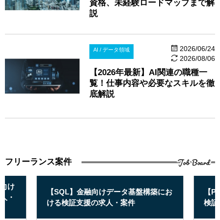
資格、未経験ロードマップまで解
説
2026/06/24
AI / データ領域
2026/08/06
【2026年最新】AI関連の職種一
覧！仕事内容や必要なスキルを徹
底解説
Job Board
フリーランス案件
向け
【SQL】金融向けデータ基盤構築にお
【P
人・
ける検証支援の求人・案件
検証