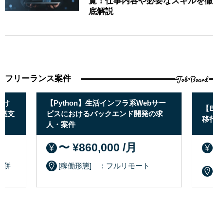
覧！仕事内容や必要なスキルを徹
底解説
Job Board
フリーランス案件
おけ
【Python】生活インフラ系Webサー
【B
構築支
ビスにおけるバックエンド開発の求
移行
人・案件
〜 ¥860,000 /月
 併
[稼働形態] ：フルリモート