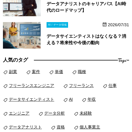
データアナリストのキャリアパス【AI時
代のロードマップ】
2026/07/31
AI / データ領域
データサイエンティストはなくなる？消
える？将来性や今後の動向
Tags
人気のタグ
副業
案件
単価
職種
フリーランスエンジニア
フリーランス
仕事
データサイエンティスト
AI
年収
エンジニア
データ分析
未経験
データアナリスト
資格
個人事業主