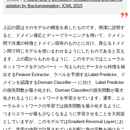
aptation by Backpropagation, ICML 2015
上記の図はそのモデルの構造を表したものです。簡潔に説明す
ると、ドメイン適応とディープラーニングを用いて、ドメイン
間で共通の特徴とドメイン固有のものとに分け、異なるドメイ
ン間で同じモデルを使いまわせるようにしたものであると言え
ます。上の図からもわかるように、このモデルではニューラル
ネットワークを3つのパート ― 与えられたデータから特徴を抽
出するFeature Extractor、ラベルを予測するLabel Predictor、ド
メインを認識するDomain Classifier ― に分け、Label Predictor
の損失関数が最小化され、Domain Classifierの損失関数が最大
化されるようにネットワークを学習させています。通常、ニュ
ーラルネットワークの学習では損失関数を最小化するように、
つまりエラーが最も少なくなるように学習させることを大前提
としていますが、このモデルではGradient Reversal Layerにお
いて、学習の内部で計算されている勾配に負の定数を掛けるこ