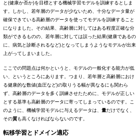
と(健康か否か)を目標とする機械学習モデルを訓練するとしま
す。しかし、若年層のデータが少ないため、十分なデータ量が
確保できている高齢層のデータを使ってモデルを訓練すること
になりました。その結果、高齢層に対してはある程度正確な分
類ができるものの、若年層に対しては誤った結果(健康であるの
に、病気と診断されるなど)となってしまうようなモデルが出来
上がってしまいました。
ここでの問題点は何かというと、モデルの一般化する能力が低
い、というところにあります。つまり、若年層と高齢層におけ
る健康的な数値(血圧など)の取りうる幅が異なるにも関わら
ず、高齢層のデータを多く訓練させたために、モデルが正しい
とする基準も高齢層のデータに寄ってしまっているのです。こ
のように、機械学習モデルに与えるデータは、
量
だけでなく、
その
質
も高くなければならないのです。
転移学習とドメイン適応