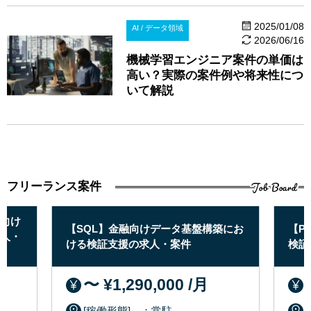
2025/01/08
AI / データ領域
2026/06/16
機械学習エンジニア案件の単価は
高い？実際の案件例や将来性につ
いて解説
Job Board
フリーランス案件
向け
【SQL】金融向けデータ基盤構築にお
【P
人・
ける検証支援の求人・案件
検証
〜 ¥1,290,000 /月
[稼働形態] ：常駐