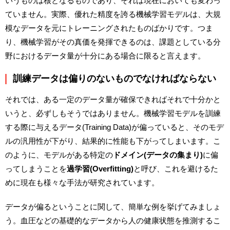
いうものは核となるものであり、それは現在においても変わっ
ていません。実際、優れた精度を誇る機械学習モデルは、大規
模なデータを元にトレーニングされたものばかりです。つま
り、機械学習がその真価を発揮できるのは、課題としている分
野におけるデータ量が十分にある場合に限ると言えます。
訓練データは偏りのないものでなければならない
それでは、ある一定のデータ量が確保できればそれで十分かと
いうと、必ずしもそうではありません。機械学習モデルを訓練
する際に与えるデータ(Training Data)が偏っていると、そのモデ
ルの汎用性が下がり、結果的に性能も下がってしまいます。こ
のように、モデルがある特定の
ドメイン(データの集まり)
に偏
ってしまうことを
過学習(Overfitting)
と呼び、これを避けるた
めに現在も様々な手法が研究されています。
データが偏るということに関して、簡単な例を挙げてみましょ
う。血圧などの基礎的なデータから人の健康状態を推測するこ