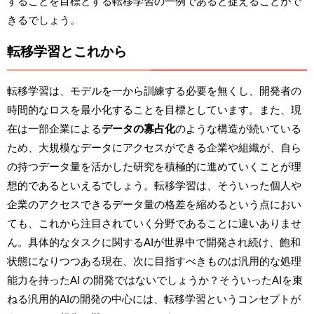
することを目標とする転移学習の一例であると捉えることがで
きるでしょう。
転移学習とこれから
転移学習は、モデルを一から訓練する必要を無くし、開発者の
時間的なロスを最小化することを目標としています。また、現
在は一部企業による
データの寡占化
のような構造が続いている
ため、大規模なデータにアクセスができる企業や組織が、自ら
の持つデータ量を活かした研究を積極的に進めていくことが理
想的であるといえるでしょう。転移学習は、そういった個人や
企業のアクセスできるデータ量の格差を縮めるという点におい
ても、これから注目されていく分野であることに違いありませ
ん。具体的なタスクに関するAIが世界中で開発され続け、飽和
状態になりつつある現在、次に目指すべきものは汎用的な処理
能力を持ったAI の開発ではないでしょうか？そういったAIを束
ねる汎用的AIの開発の中心には、転移学習というコンセプトが