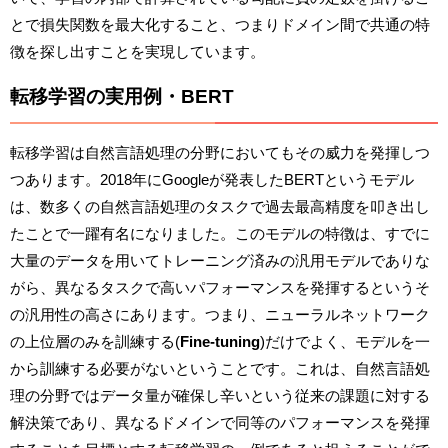
とで損失関数を最大化すること、つまりドメイン間で共通の特
徴を探し出すことを実現しています。
転移学習の実用例・BERT
転移学習は自然言語処理の分野においてもその威力を発揮しつ
つあります。2018年にGoogleが発表したBERTというモデル
は、数多くの自然言語処理のタスクで過去最高精度を叩き出し
たことで一躍有名になりました。このモデルの特徴は、すでに
大量のデータを用いてトレーニング済みの汎用モデルでありな
がら、異なるタスクで高いパフォーマンスを発揮するというそ
の汎用性の高さにあります。つまり、ニューラルネットワーク
の上位層のみを訓練する(
Fine-tuning
)だけでよく、モデルを一
から訓練する必要がないということです。これは、自然言語処
理の分野ではデータ量が確保し辛いという従来の課題に対する
解決策であり、異なるドメインで同等のパフォーマンスを発揮