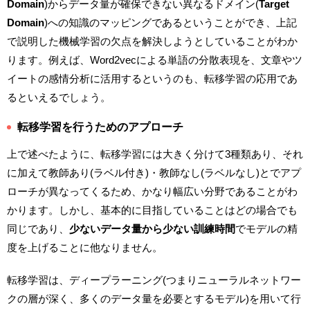
Domain
)からデータ量が確保できない異なるドメイン(
Target
Domain
)への知識のマッピングであるということができ、上記
で説明した機械学習の欠点を解決しようとしていることがわか
ります。例えば、Word2vecによる単語の分散表現を、文章やツ
イートの感情分析に活用するというのも、転移学習の応用であ
るといえるでしょう。
転移学習を行うためのアプローチ
上で述べたように、転移学習には大きく分けて3種類あり、それ
に加えて教師あり(ラベル付き)・教師なし(ラベルなし)とでアプ
ローチが異なってくるため、かなり幅広い分野であることがわ
かります。しかし、基本的に目指していることはどの場合でも
同じであり、
少ないデータ量から少ない訓練時間
でモデルの精
度を上げることに他なりません。
転移学習は、ディープラーニング(つまりニューラルネットワー
クの層が深く、多くのデータ量を必要とするモデル)を用いて行