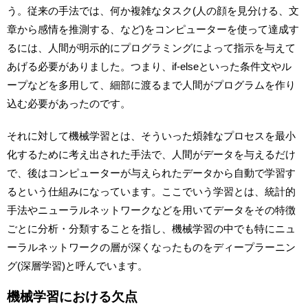
う。従来の手法では、何か複雑なタスク(人の顔を見分ける、文
章から感情を推測する、など)をコンピューターを使って達成す
るには、人間が明示的にプログラミングによって指示を与えて
あげる必要がありました。つまり、if-elseといった条件文やル
ープなどを多用して、細部に渡るまで人間がプログラムを作り
込む必要があったのです。
それに対して機械学習とは、そういった煩雑なプロセスを最小
化するために考え出された手法で、人間がデータを与えるだけ
で、後はコンピューターが与えられたデータから自動で学習す
るという仕組みになっています。ここでいう学習とは、統計的
手法やニューラルネットワークなどを用いてデータをその特徴
ごとに分析・分類することを指し、機械学習の中でも特にニュ
ーラルネットワークの層が深くなったものをディープラーニン
グ(深層学習)と呼んでいます。
機械学習における欠点