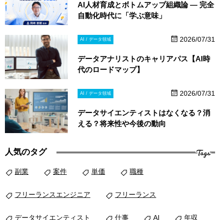
AI人材育成とボトムアップ組織論 ― 完全
自動化時代に「学ぶ意味」
2026/07/31
AI / データ領域
データアナリストのキャリアパス【AI時
代のロードマップ】
2026/07/31
AI / データ領域
データサイエンティストはなくなる？消
える？将来性や今後の動向
Tags
人気のタグ
副業
案件
単価
職種
フリーランスエンジニア
フリーランス
データサイエンティスト
仕事
AI
年収