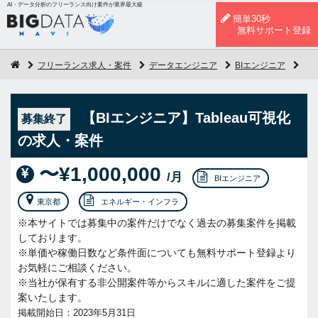
AI・データ分析のフリーランス向け案件が業界最大級
簡単30秒
無料サポート登録
フリーランス求人・案件
データエンジニア
BIエンジニア
【B
【BIエンジニア】Tableau可視化
募集終了
の求人・案件
〜¥1,000,000
/月
BIエンジニア
東京都
エネルギー・インフラ
※本サイトでは募集中の案件だけでなく過去の募集案件を掲載
しております。
※単価や稼働日数など条件面についても無料サポート登録より
お気軽にご相談ください。
※当社が保有する非公開案件等からスキルに適した案件をご提
案いたします。
掲載開始日：2023年5月31日