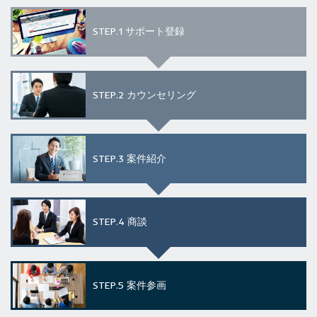
STEP.1
サポート登録
STEP.2
カウンセリング
STEP.3
案件紹介
STEP.4
商談
STEP.5
案件参画