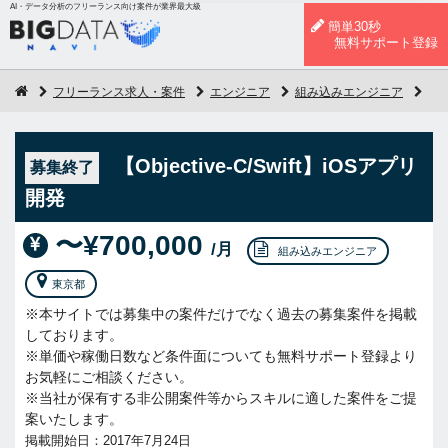
AI・データ分析のフリーランス向け案件が業界最大級
簡単30秒
無料サポート登録
フリーランス求人・案件
エンジニア
組み込みエンジニア
【O
【Objective-C/Swift】iOSアプリ
募集終了
開発
〜¥700,000
/月
組み込みエンジニア
東京都
※本サイトでは募集中の案件だけでなく過去の募集案件を掲載
しております。
※単価や稼働日数など条件面についても無料サポート登録より
お気軽にご相談ください。
※当社が保有する非公開案件等からスキルに適した案件をご提
案いたします。
掲載開始日：2017年7月24日