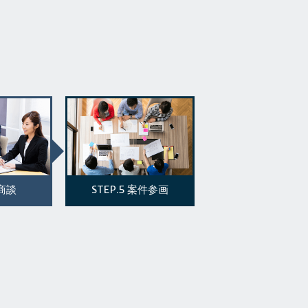
STEP.5
商談
案件参画