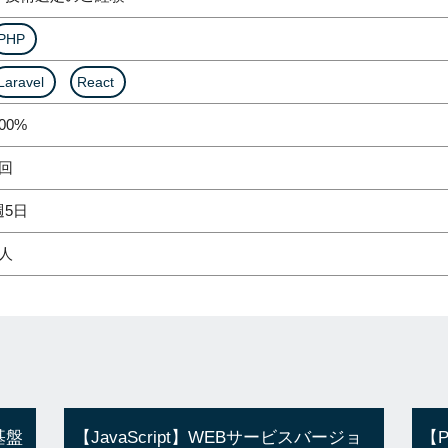
PHP
Laravel
React
00%
1回
週5日
1人
基盤
【JavaScript】WEBサービスバージョ
【