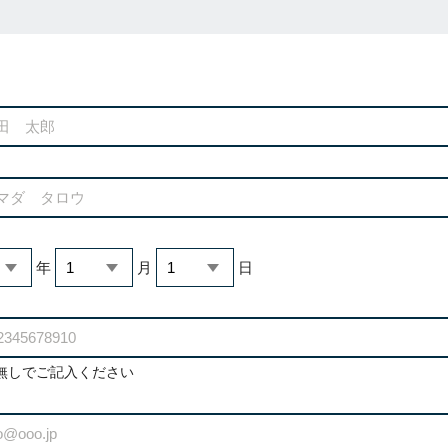
年
月
日
無しでご記入ください