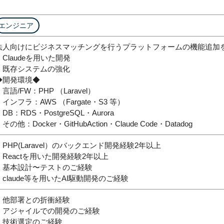
エンジニア
法人向けにビジネスマッチングを行うプラットフォームの機能追加
・Claudeを用いた開発
・既存システムの強化
◆開発環境◆
言語/FW：PHP （Laravel）
・インフラ：AWS （Fargate・S3 等）
DB：RDS・PostgreSQL・Aurora
その他：Docker・GitHubAction・Claude Code・Datadog
・PHP(Laravel）のバックエンド開発経験2年以上
・Reactを用いた開発経験2年以上
・基本設計〜テストのご経験
・claude等を用いたAI駆動開発のご経験
・他部署との折衝経験
・アジャイルでの開発のご経験
・技術選定のご経験