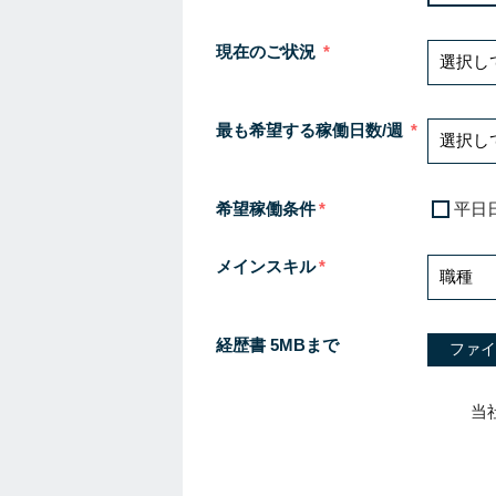
現在のご状況
最も希望する稼働日数/週
希望稼働条件
平日
メインスキル
経歴書 5MBまで
ファイ
当
I