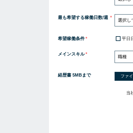
最も希望する稼働日数/週
希望稼働条件
平日
メインスキル
経歴書 5MBまで
ファイ
当
I
f
y
o