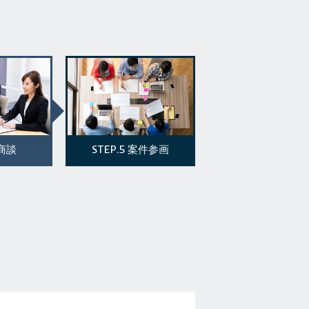
STEP.5
商談
案件参画