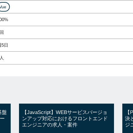
Vue
00%
2回
週5日
1人
基盤
【JavaScript】WEBサービスバージョ
【
ー
ンアップ対応におけるフロントエンド
決
エンジニアの求人・案件
ジ