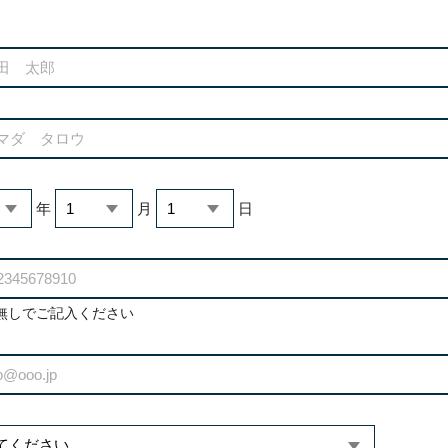
年
月
日
無しでご記入ください