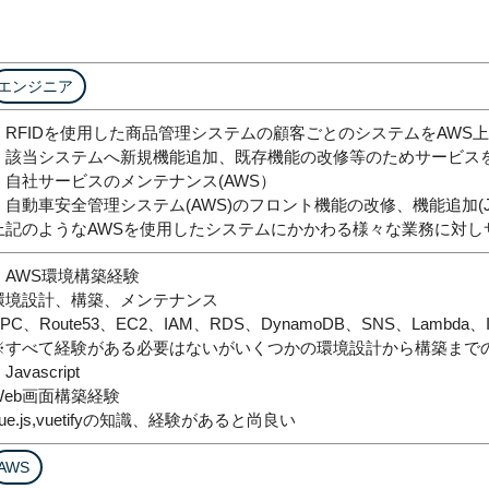
エンジニア
・RFIDを使用した商品管理システムの顧客ごとのシステムをAWS
・該当システムへ新規機能追加、既存機能の改修等のためサービス
・自社サービスのメンテナンス(AWS）
・自動車安全管理システム(AWS)のフロント機能の改修、機能追加(Javas
上記のようなAWSを使用したシステムにかかわる様々な業務に対し
・AWS環境構築経験
環境設計、構築、メンテナンス
PC、Route53、EC2、IAM、RDS、DynamoDB、SNS、Lambda、I
※すべて経験がある必要はないがいくつかの環境設計から構築まで
Javascript
Web画面構築経験
vue.js,vuetifyの知識、経験があると尚良い
AWS