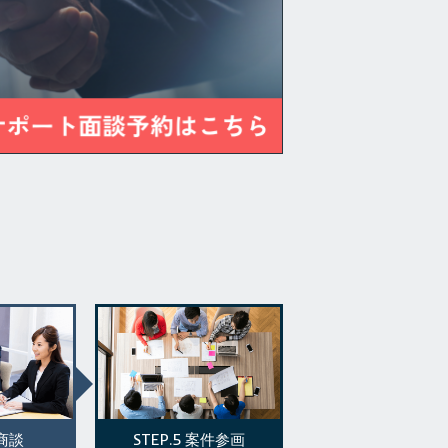
STEP.5
商談
案件参画