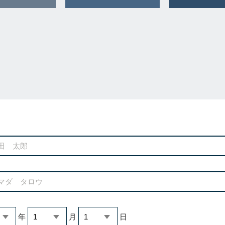
年
月
日