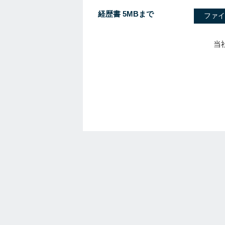
経歴書 5MBまで
ファイ
当
I
f
y
o
u
a
r
e
a
h
u
m
a
n