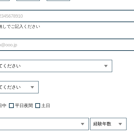
無しでご記入ください
日中
平日夜間
土日