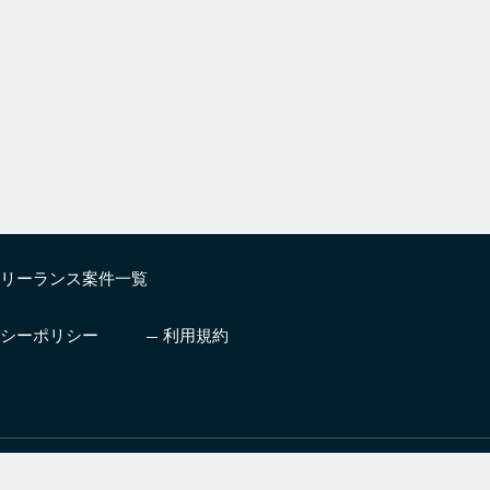
リーランス案件一覧
シーポリシー
利用規約
したいエンジニア
プロ人材とチームを編成しビジ