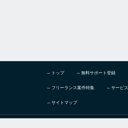
,
i
g
n
o
r
e
t
h
i
s
トップ
無料サポート登録
f
i
e
フリーランス案件特集
サービ
l
d
サイトマップ
ハイレベル、高単価の案
AI
件を紹介するフリーラン
ニン