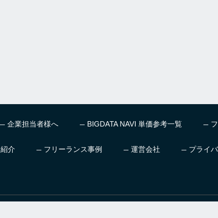
企業担当者様へ
BIGDATA NAVI 単価参考一覧
フ
ス紹介
フリーランス事例
運営会社
プライバ
、機械学習やディープラー
人工知能を本気で仕事にした
AI領域へ転職
グ、お仕事情報など最新
い方向け日本初AIの仕事も紹