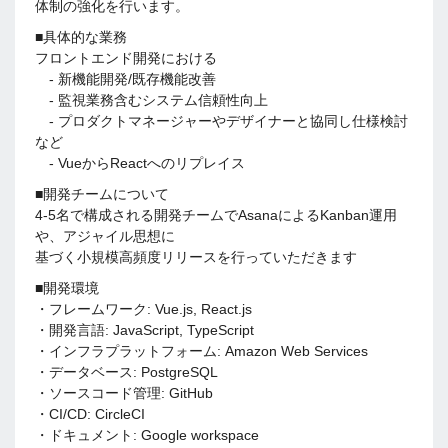
体制の強化を行います。
■具体的な業務
フロントエンド開発における
- 新機能開発/既存機能改善
- 監視業務含むシステム信頼性向上
- プロダクトマネージャーやデザイナーと協同し仕様検討
など
- VueからReactへのリプレイス
■開発チームについて
4-5名で構成される開発チームでAsanaによるKanban運用
や、アジャイル思想に
基づく小規模高頻度リリースを行っていただきます
■開発環境
・フレームワーク: Vue.js, React.js
・開発言語: JavaScript, TypeScript
・インフラプラットフォーム: Amazon Web Services
・データベース: PostgreSQL
・ソースコード管理: GitHub
・CI/CD: CircleCI
・ドキュメント: Google workspace