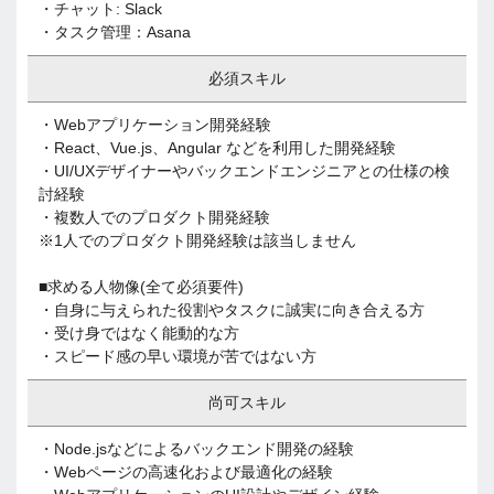
・チャット: Slack
・タスク管理：Asana
必須スキル
・Webアプリケーション開発経験
・React、Vue.js、Angular などを利用した開発経験
・UI/UXデザイナーやバックエンドエンジニアとの仕様の検
討経験
・複数人でのプロダクト開発経験
※1人でのプロダクト開発経験は該当しません
■求める人物像(全て必須要件)
・自身に与えられた役割やタスクに誠実に向き合える方
・受け身ではなく能動的な方
・スピード感の早い環境が苦ではない方
尚可スキル
・Node.jsなどによるバックエンド開発の経験
・Webページの高速化および最適化の経験