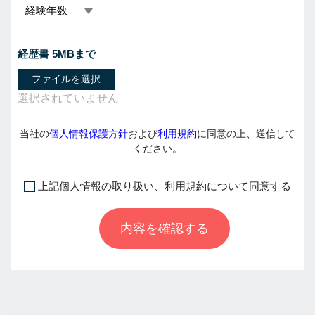
経歴書 5MBまで
ファイルを選択
当社の
個人情報保護方針
および
利用規約
に同意の上、送信して
ください。
上記個人情報の取り扱い、利用規約について同意する
I
f
内容を確認する
y
o
u
a
r
e