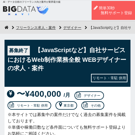
AI・データ分析のフリーランス向け案件が業界最大級
簡単30秒
無料サポート登録
フリーランス求人・案件
デザイナー
【JavaScriptなど】自
【JavaScriptなど】自社サービス
募集終了
におけるWeb制作業務全般 WEBデザイナー
の求人・案件
リモート・常駐 併用
〜¥400,000
/月
デザイナー
リモート・常駐 併用
東京都
その他
※本サイトでは募集中の案件だけでなく過去の募集案件を掲載
しております。
※単価や稼働日数など条件面についても無料サポート登録より
お気軽にご相談ください。