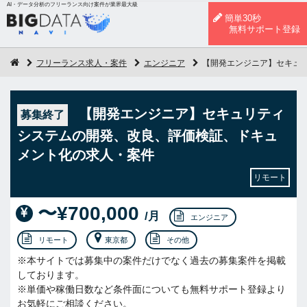
AI・データ分析のフリーランス向け案件が業界最大級
簡単30秒
無料サポート登録
フリーランス求人・案件
エンジニア
【開発エンジニア】セキュ
【開発エンジニア】セキュリティ
募集終了
システムの開発、改良、評価検証、ドキュ
メント化の求人・案件
リモート
〜¥700,000
/月
エンジニア
リモート
東京都
その他
※本サイトでは募集中の案件だけでなく過去の募集案件を掲載
しております。
※単価や稼働日数など条件面についても無料サポート登録より
お気軽にご相談ください。