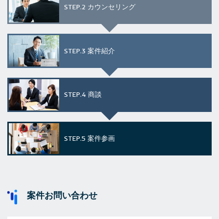
STEP.2
カウンセリング
STEP.3
案件紹介
STEP.4
商談
STEP.5
案件参画
案件お問い合わせ