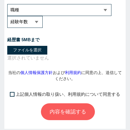
経歴書 5MBまで
ファイルを選択
当社の
個人情報保護方針
および
利用規約
に同意の上、送信して
ください。
上記個人情報の取り扱い、利用規約について同意する
I
f
内容を確認する
y
o
u