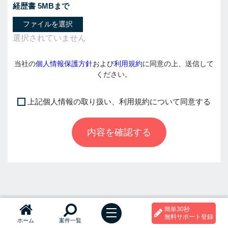
経歴書 5MBまで
ファイルを選択
当社の
個人情報保護方針
および
利用規約
に同意の上、送信して
ください。
上記個人情報の取り扱い、利用規約について同意する
I
f
内容を確認する
y
o
u
a
r
e
a
簡単30秒
h
t
無料サポート登録
ホーム
案件一覧
o
u