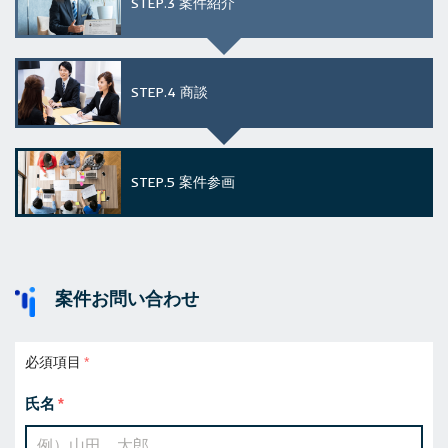
STEP.3
案件紹介
STEP.4
商談
STEP.5
案件参画
案件お問い合わせ
必須項目
氏名