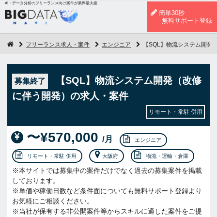
AI・データ分析のフリーランス向け案件が業界最大級
簡単30秒
無料サポート登録
フリーランス求人・案件
エンジニア
【SQL】物流システム開発
【SQL】物流システム開発（改修
募集終了
に伴う開発）の求人・案件
リモート・常駐 併用
〜¥570,000
/月
エンジニア
リモート・常駐 併用
大阪府
物流・運輸・倉庫
※本サイトでは募集中の案件だけでなく過去の募集案件を掲載
しております。
※単価や稼働日数など条件面についても無料サポート登録より
お気軽にご相談ください。
※当社が保有する非公開案件等からスキルに適した案件をご提