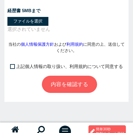
経歴書 5MBまで
ファイルを選択
当社の
個人情報保護方針
および
利用規約
に同意の上、送信して
ください。
上記個人情報の取り扱い、利用規約について同意する
I
f
内容を確認する
y
o
u
a
r
e
a
簡単30秒
h