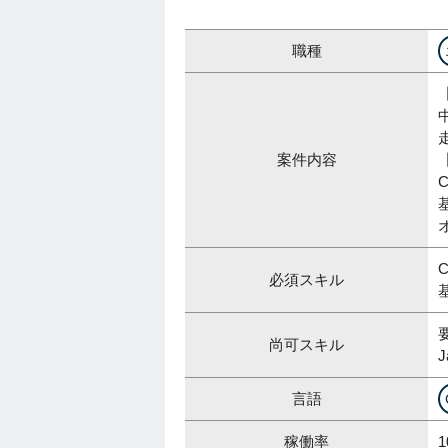
職種
案件内容
必須スキル
尚可スキル
言語
稼働率
1