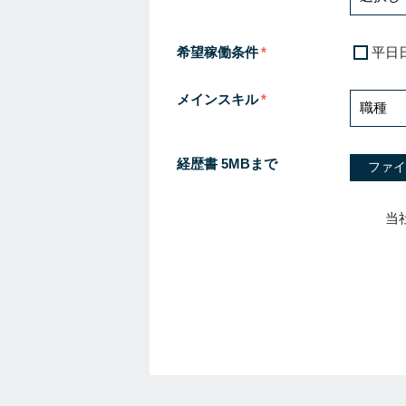
希望稼働条件
平日
メインスキル
経歴書 5MBまで
ファイ
当
I
f
y
o
u
a
r