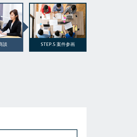
STEP.5
商談
案件参画