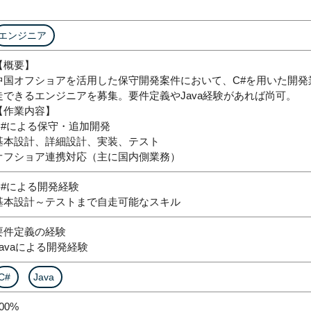
エンジニア
【概要】
中国オフショアを活用した保守開発案件において、C#を用いた開発
走できるエンジニアを募集。要件定義やJava経験があれば尚可。
【作業内容】
C#による保守・追加開発
基本設計、詳細設計、実装、テスト
オフショア連携対応（主に国内側業務）
C#による開発経験
基本設計～テストまで自走可能なスキル
要件定義の経験
Javaによる開発経験
C#
Java
00%