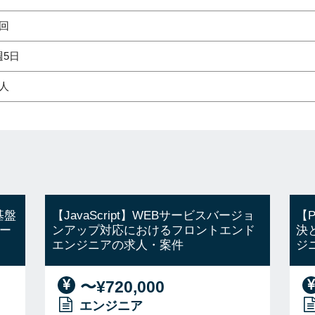
2回
週5日
1人
基盤
【JavaScript】WEBサービスバージョ
【
ー
ンアップ対応におけるフロントエンド
決
エンジニアの求人・案件
ジ
〜¥720,000
エンジニア