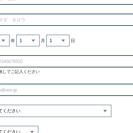
年
月
日
無しでご記入ください