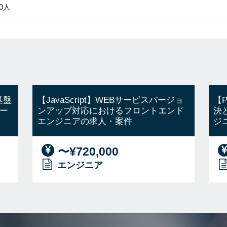
10人
基盤
【JavaScript】WEBサービスバージョ
【
ー
ンアップ対応におけるフロントエンド
決
エンジニアの求人・案件
ジ
〜¥720,000
エンジニア