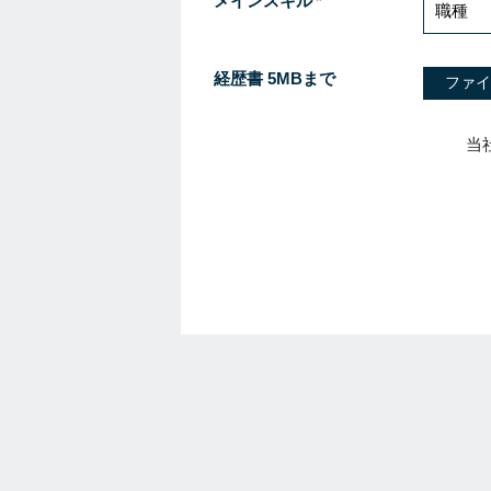
メインスキル
経歴書 5MBまで
ファイ
当
I
f
y
o
u
a
r
e
a
h
u
m