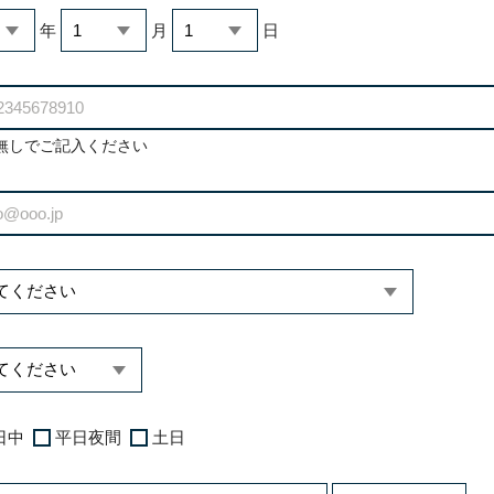
年
月
日
無しでご記入ください
日中
平日夜間
土日