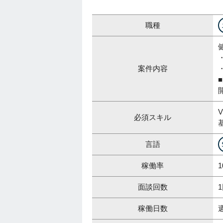
職種
案件内容
必須スキル
言語
稼働率
1
面談回数
稼働日数