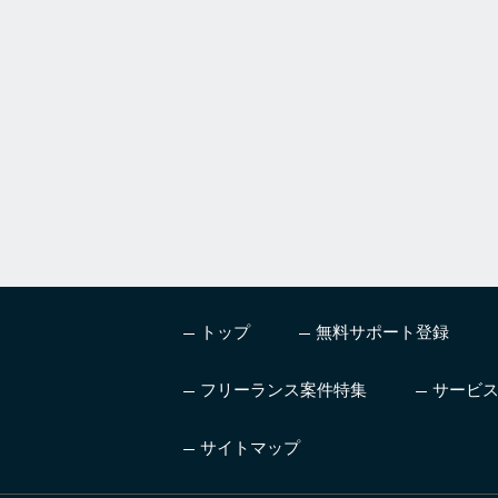
a
n
,
i
g
n
o
r
e
t
h
i
s
トップ
無料サポート登録
f
i
e
フリーランス案件特集
サービ
l
d
サイトマップ