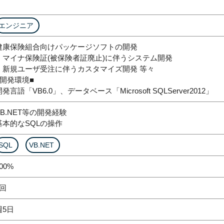
エンジニア
健康保険組合向けパッケージソフトの開発
・マイナ保険証(被保険者証廃止)に伴うシステム開発
・新規ユーザ受注に伴うカスタマイズ開発 等々
■開発環境■
開発言語「VB6.0」、データベース「Microsoft SQLServer2012」
VB.NET等の開発経験
基本的なSQLの操作
SQL
VB.NET
00%
1回
週5日