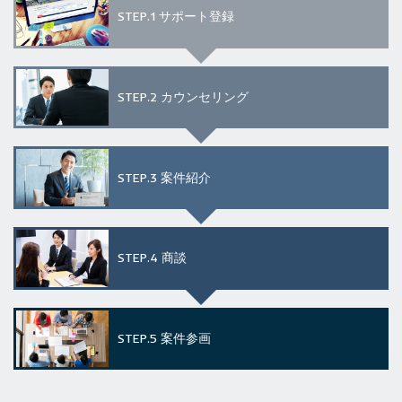
STEP.1
サポート登録
STEP.2
カウンセリング
STEP.3
案件紹介
STEP.4
商談
STEP.5
案件参画