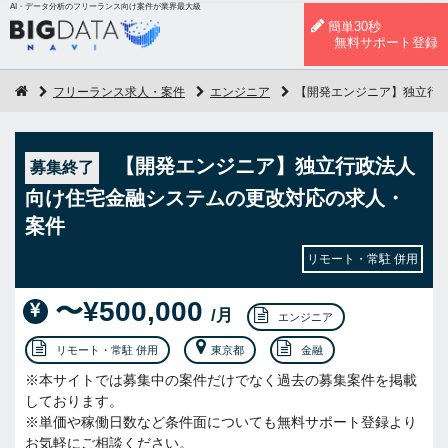
AI・データ分析のフリーランス向け案件が業界最大級
簡単30秒
無料サポート登録
フリーランス求人・案件
エンジニア
【開発エンジニア】独立行
【開発エンジニア】独立行政法人
募集終了
向け住宅金融システムの更改対応の求人・
案件
リモート・常駐 併用
〜¥500,000
/月
エンジニア
リモート・常駐 併用
東京都
金融
※本サイトでは募集中の案件だけでなく過去の募集案件を掲載
しております。
※単価や稼働日数など条件面についても無料サポート登録より
お気軽にご相談ください。