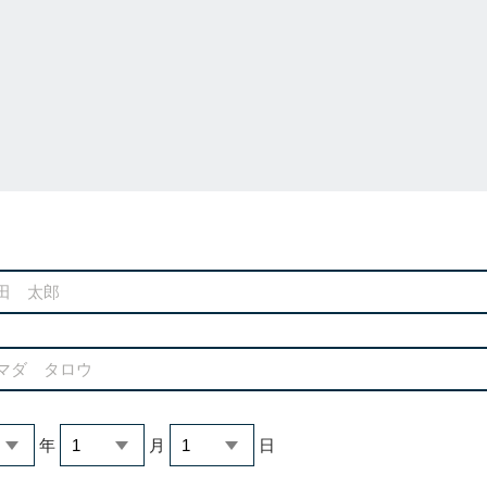
年
月
日