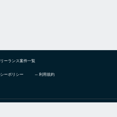
リーランス案件一覧
シーポリシー
利用規約
したいエンジニア
プロ人材とチームを編成しビジ
支援サービス
ネスを成功に導くサービス