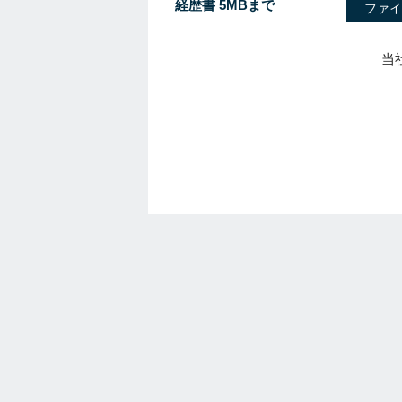
経歴書 5MBまで
ファイ
当
I
f
y
o
u
a
r
e
a
h
u
m
a
n
,