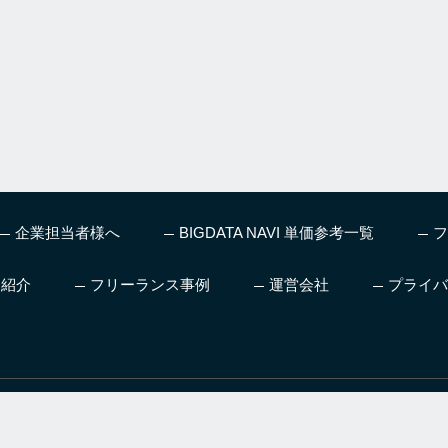
企業担当者様へ
BIGDATA NAVI 単価参考一覧
フ
ス紹介
フリーランス事例
運営会社
プライバ
、機械学習やディープラー
人工知能を本気で仕事にした
AI領域へ転職
グ、お仕事情報など最新
い方向け日本初AIの仕事も紹
のための転職
をお届け
介するスクール