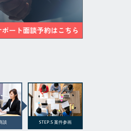
STEP.5
商談
案件参画