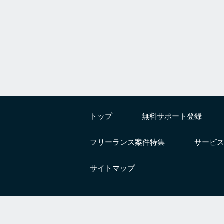
i
g
n
o
r
e
t
h
i
s
トップ
無料サポート登録
f
i
e
フリーランス案件特集
サービ
l
d
サイトマップ
ハイレベル、高単価の案
AI
件を紹介するフリーラン
ニン
スエージェントサービス
技術