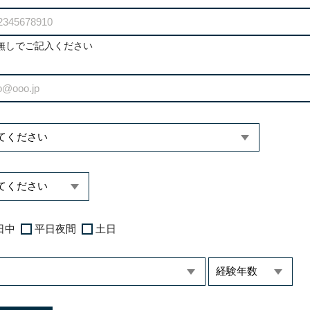
無しでご記入ください
日中
平日夜間
土日