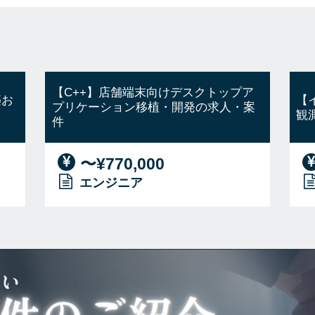
【C++】店舗端末向けデスクトップア
築お
【
プリケーション移植・開発の求人・案
観
件
〜¥770,000
エンジニア