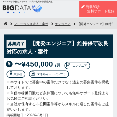
AI・データ分析のフリーランス向け案件が業界最大級
簡単30秒
無料サポート登録
フリーランス求人・案件
エンジニア
【開発エンジニア】維持保
【開発エンジニア】維持保守改良
募集終了
対応の求人・案件
〜¥450,000
/月
エンジニア
東京都
エネルギー・インフラ
※本サイトでは募集中の案件だけでなく過去の募集案件を掲載
しております。
※単価や稼働日数など条件面についても無料サポート登録より
お気軽にご相談ください。
※当社が保有する非公開案件等からスキルに適した案件をご提
案いたします。
掲載開始日：2023年5月1日