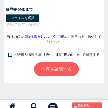
経歴書 5MBまで
ファイルを選択
当社の
個人情報保護方針
および
利用規約
に同意の上、送信して
ください。
上記個人情報の取り扱い、利用規約について同意する
I
f
内容を確認する
y
o
u
a
r
e
a
簡単30秒
h