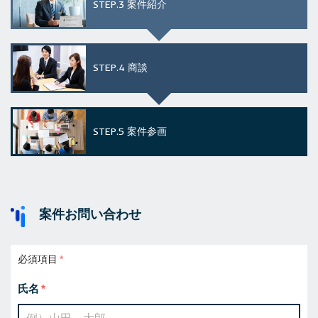
STEP.3
案件紹介
STEP.4
商談
STEP.5
案件参画
案件お問い合わせ
必須項目
氏名