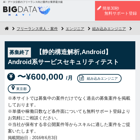
AI・データ分析のフリーランス向け案件が業界最大級
簡単30秒
無料サポート登録
フリーランス求人・案件
エンジニア
組み込みエンジニア
【静
【静的構造解析,Android】
募集終了
Android系サービスセキュリティテスト
〜¥600,000
/月
組み込みエンジニア
東京都
※本サイトでは募集中の案件だけでなく過去の募集案件を掲載
しております。
※単価や稼働日数など条件面についても無料サポート登録より
お気軽にご相談ください。
※当社が保有する非公開案件等からスキルに適した案件をご提
案いたします。
掲載開始日：2016年6月3日